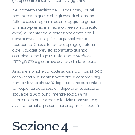
gruppi controlli senza incentivi aggiuntivi.
Nel contesto specifico del Black Friday, i punti
bonus creano quello che gli esperti chiamano
“effetto cassa”: ogni milestone raggiunta genera
un micro‑premio immediato (free spin o credito
extra), alimentando la percezione errata che il
denaro investito sia già stato parzialmente
recuperato. Questo fenomeno spinge gli utenti
oltre il budget previsto soprattutto quando
combinato con high RTP slot come
Starburst
(RTP 98,6%) o giochi live dealer ad alta velocità.
Analisi empiriche condotte su campioni da 12 000
account attivi durante novembre–dicembre 2023
hanno rilevato che 41 % degli utenti ha aumentato
la frequenza delle sessioni dopo aver superato la
soglia dei 2000 punti, mentre solo 19 % ha
interrotto volontariamente l’attività nonostante gli
avvisi automatici presenti nei programmi fedeltà.
Sezione 4 –