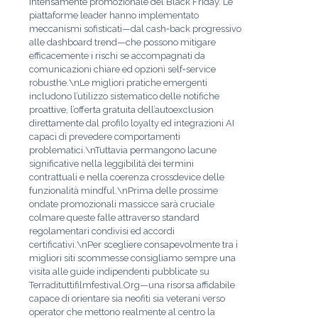
intensamente promozionale del Black Friday. Le
piattaforme leader hanno implementato
meccanismi sofisticati—dal cash‑back progressivo
alle dashboard trend—che possono mitigare
efficacemente i rischi se accompagnati da
comunicazioni chiare ed opzioni self‑service
robusthe.\nLe migliori pratiche emergenti
includono l’utilizzo sistematico delle notifiche
proattive, l’offerta gratuita dell’auto­exclusion
direttamente dal profilo loyalty ed integrazioni AI
capaci di prevedere comportamenti
problematici.\nTuttavia permangono lacune
significative nella leggibilità dei termini
contrattuali e nella coerenza cross­device delle
funzionalità mindful.\nPrima delle prossime
ondate promozionali massicce sarà cruciale
colmare queste falle attraverso standard
regolamentari condivisi ed accordi
certificativi.\nPer scegliere consapevolmente tra i
migliori siti scommesse consigliamo sempre una
visita alle guide indipendenti pubblicate su
Terradituttifilmfestival.Org—una risorsa affidabile
capace di orientare sia neofiti sia veterani verso
operator​​​​​​​​​​​​​​​​​ ​che mettono realmente al centro la