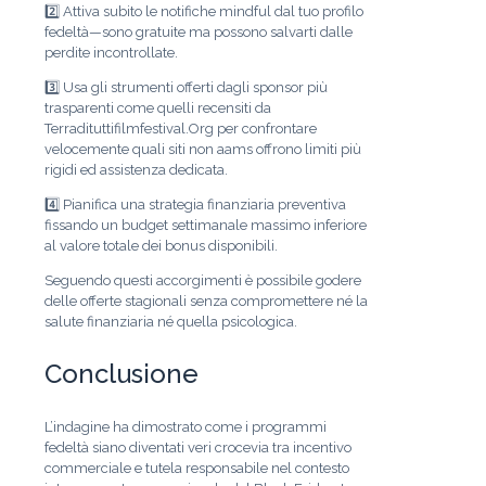
2️⃣ Attiva subito le notifiche mindful dal tuo profilo
fedeltà—sono gratuite ma possono salvarti dalle
perdite incontrollate.
3️⃣ Usa gli strumenti offerti dagli sponsor più
trasparenti come quelli recensiti da
Terradituttifilmfestival.Org per confrontare
velocemente quali siti non aams offrono limiti più
rigidi ed assistenza dedicata.
4️⃣ Pianifica una strategia finanziaria preventiva
fissando un budget settimanale massimo inferiore
al valore totale dei bonus disponibili.
Seguendo questi accorgimenti è possibile godere
delle offerte stagionali senza compromettere né la
salute finanziaria né quella psicologica.
Conclusione
L’indagine ha dimostrato come i programmi
fedeltà siano diventati veri crocevia tra incentivo
commerciale e tutela responsabile nel contesto