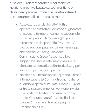
auto‑exclusion temporanea o permanente,
notifiche proattive basate su soglie critiche e
dashboard personalizzate che mostrano trend
comportamentali settimanali o mensili.
Auto‑exclusion dal loyalty*: tutti gli
operatori analizzati consentono al giocatore
di bloccare temporaneamente l’accumulo
punti per periodi da 24 ore a 30 giorni
direttamente dal pannello “My Loyalty”. Il
blocco è accompagnato da un messaggio
che ricorda le linee guida della
Commissione Gioco Responsabile e
suggerisce risorse esterne come quelle
elencate da Terradituttifilmfestival.Org per
supporto psicologico gratuito.
Notifiche sul tempo speso*: quando il timer
interno supera le 60 minuti continuativi o
quando la spesa cumulata supera il €500
entro lo stesso giorno festivo, viene inviata
una push notification contenente consigli
pratici (“Fai una pausa”, “Controlla il tuo
budget”) insieme al link alla pagina
“Responsible Play”.