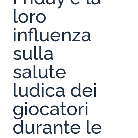
loro
influenza
sulla
salute
ludica dei
giocatori
durante le