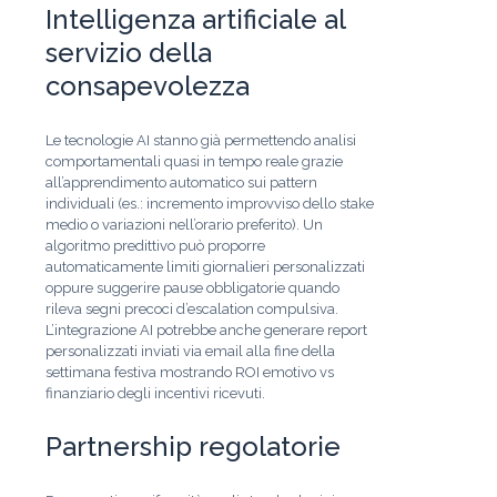
Intelligenza artificiale al
servizio della
consapevolezza
Le tecnologie AI stanno già permettendo analisi
comportamentali quasi in tempo reale grazie
all’apprendimento automatico sui pattern
individuali (es.: incremento improvviso dello stake
medio o variazioni nell’orario preferito). Un
algoritmo predittivo può proporre
automaticamente limiti giornalieri personalizzati
oppure suggerire pause obbligatorie quando
rileva segni precoci d’escalation compulsiva.
L’integrazione AI potrebbe anche generare report
personalizzati inviati via email alla fine della
settimana festiva mostrando ROI emotivo vs
finanziario degli incentivi ricevuti.
Partnership regolatorie