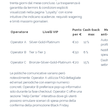
trenta giorni dal mese concluso. La trasparenza è
garantita da termini & condizioni espliciti
visualizzati nella pagina “Loyalty” con icone
intuitive che indicano scadenze, requisiti wagering
e limiti massimi giornalieri.
Punto
Cash‑back
M
Operatore
Livelli VIP
per €
max
anti
Auto
Operator A
Silver‑Gold‑Platinum
€10
12 %
profi
Notif
Operator B
Tier 1‑Tier 3
€50
8 %
spes
Dash
Operator C
Bronze‑Silver‑Gold‑Platinum
€20
15 %
sett
Le politiche comunicative variano però
notevolmente: Operator A utilizza FAQ dettagliate
ed email periodiche con esempi numerici
concreti; Operator B preferisce pop‑up informativi
solo durante la fase checkout; Operator C offre una
sezione “Help Center” interattiva dove gli utenti
possono simulare scenari di spesa prima della
conferma della promozione Black Friday.