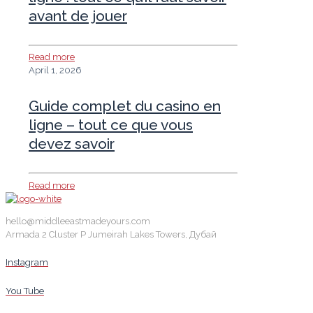
avant de jouer
Read more
April 1, 2026
Guide complet du casino en
ligne – tout ce que vous
devez savoir
Read more
hello@middleeastmadeyours.com
Armada 2 Cluster P Jumeirah Lakes Towers, Дубай
Instagram
You Tube