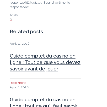
responsabilità ludica.\nBuon divertimento
responsabile!
Share
0
Related posts
April 12, 2026
Guide complet du casino en
ligne : Tout ce que vous devez
savoir avant de jouer
Read more
April 8, 2026
Guide complet du casino en
ligne : tout ce qu’il faut savoir