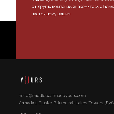
от других компаний. Знакомьтесь с Бли
настоящему вашим.
hello@middleeastmadeyours.com
Armada 2 Cluster P Jumeirah Lakes Towers, Ду