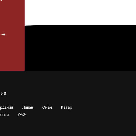
я →
ния
рдания
Ливан
Оман
Катар
равия
ОАЭ