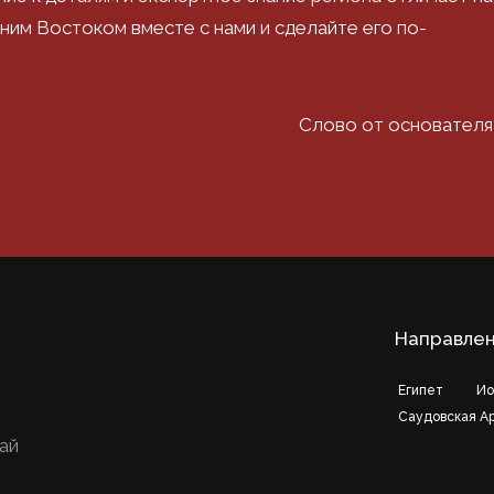
жним Востоком вместе с нами и сделайте его по-
Слово от основател
Направле
Египет
Ио
Саудовская А
бай