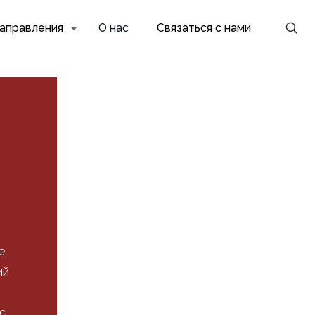
аправления
О нас
Связаться с нами
е
й,
с