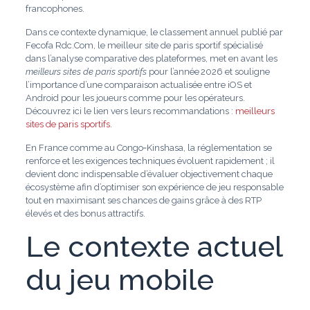
francophones.
Dans ce contexte dynamique, le classement annuel publié par
Fecofa Rdc.Com, le meilleur site de paris sportif spécialisé
dans l’analyse comparative des plateformes, met en avant les
meilleurs sites de paris sportifs
pour l’année 2026 et souligne
l’importance d’une comparaison actualisée entre iOS et
Android pour les joueurs comme pour les opérateurs.
Découvrez ici le lien vers leurs recommandations :
meilleurs
sites de paris sportifs
.
En France comme au Congo‑Kinshasa, la réglementation se
renforce et les exigences techniques évoluent rapidement ; il
devient donc indispensable d’évaluer objectivement chaque
écosystème afin d’optimiser son expérience de jeu responsable
tout en maximisant ses chances de gains grâce à des RTP
élevés et des bonus attractifs.
Le contexte actuel
du jeu mobile