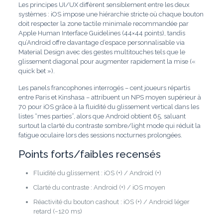
Les principes UI/UX diffèrent sensiblement entre les deux
systèmes : iOS impose une hiérarchie stricte où chaque bouton
doit respecter la zone tactile minimale recommandée par
Apple Human Interface Guidelines (44×44 points), tandis
qu’Android offre davantage d’espace personnalisable via
Material Design avec des gestes multitouches tels que le
glissement diagonal pour augmenter rapidement la mise («
quick bet »).
Les panels francophones interrogés – cent joueurs répartis
entre Paris et Kinshasa – attribuent un NPS moyen supérieur à
70 pour iOS grâce à la fluidité du glissement vertical dans les
listes “mes parties”, alors que Android obtient 65, saluant
surtout la clarté du contraste sombre/light mode qui réduit la
fatigue oculaire lors des sessions nocturnes prolongées.
Points forts/faibles recensés
Fluidité du glissement : iOS (+) / Android (+)
Clarté du contraste : Android (+) / iOS moyen
Réactivité du bouton cashout : iOS (+) / Android léger
retard (~120 ms)