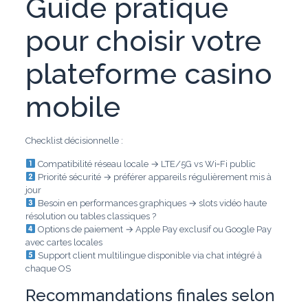
Guide pratique
pour choisir votre
plateforme casino
mobile
Checklist décisionnelle :
Compatibilité réseau locale → LTE/5G vs Wi‑Fi public
Priorité sécurité → préférer appareils régulièrement mis à
jour
Besoin en performances graphiques → slots vidéo haute
résolution ou tables classiques ?
Options de paiement → Apple Pay exclusif ou Google Pay
avec cartes locales
Support client multilingue disponible via chat intégré à
chaque OS
Recommandations finales selon