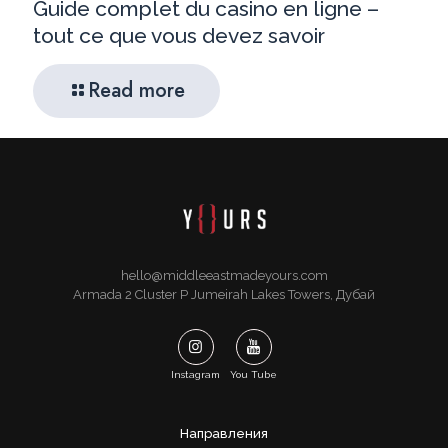
Guide complet du casino en ligne –
tout ce que vous devez savoir
Read more
hello@middleeastmadeyours.com
Armada 2 Cluster P Jumeirah Lakes Towers, Дубай
Instagram
You Tube
Направления