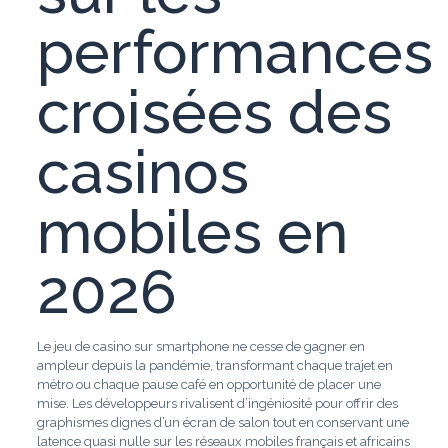
performances
croisées des
casinos
mobiles en
2026
Le jeu de casino sur smartphone ne cesse de gagner en
ampleur depuis la pandémie, transformant chaque trajet en
métro ou chaque pause café en opportunité de placer une
mise. Les développeurs rivalisent d’ingéniosité pour offrir des
graphismes dignes d’un écran de salon tout en conservant une
latence quasi nulle sur les réseaux mobiles français et africains