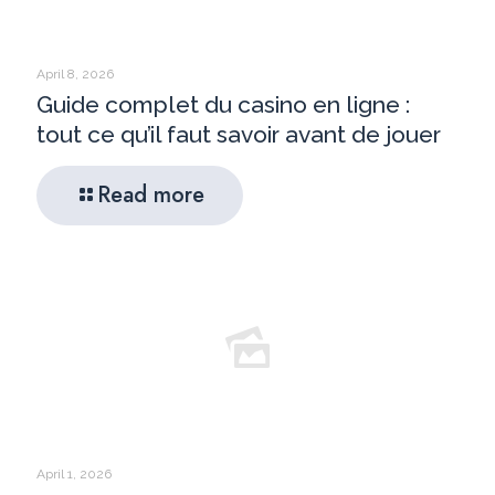
April 8, 2026
Guide complet du casino en ligne :
tout ce qu’il faut savoir avant de jouer
Read more
April 1, 2026