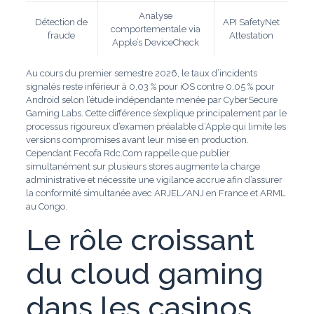
Analyse
Détection de
API SafetyNet
comportementale via
fraude
Attestation
Apple’s DeviceCheck
Au cours du premier semestre 2026, le taux d’incidents
signalés reste inférieur à 0,03 % pour iOS contre 0,05 % pour
Android selon l’étude indépendante menée par CyberSecure
Gaming Labs. Cette différence s’explique principalement par le
processus rigoureux d’examen préalable d’Apple qui limite les
versions compromises avant leur mise en production.
Cependant Fecofa Rdc.Com rappelle que publier
simultanément sur plusieurs stores augmente la charge
administrative et nécessite une vigilance accrue afin d’assurer
la conformité simultanée avec ARJEL/ANJ en France et ARML
au Congo.
Le rôle croissant
du cloud gaming
dans les casinos