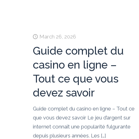
March 26, 2026
Guide complet du
casino en ligne –
Tout ce que vous
devez savoir
Guide complet du casino en ligne – Tout ce
que vous devez savoir Le jeu d’argent sur
internet connaît une popularité fulgurante
depuis plusieurs années. Les
[…]