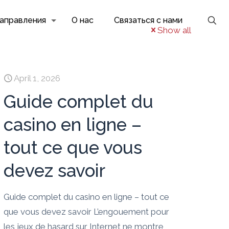
аправления
О нас
Связаться с нами
Show all
April 1, 2026
Guide complet du
casino en ligne –
tout ce que vous
devez savoir
Guide complet du casino en ligne – tout ce
que vous devez savoir L’engouement pour
les jeux de hasard sur Internet ne montre