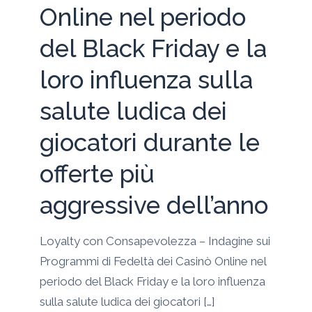
Online nel periodo
del Black Friday e la
loro influenza sulla
salute ludica dei
giocatori durante le
offerte più
aggressive dell’anno
Loyalty con Consapevolezza – Indagine sui
Programmi di Fedeltà dei Casinò Online nel
periodo del Black Friday e la loro influenza
sulla salute ludica dei giocatori
[…]