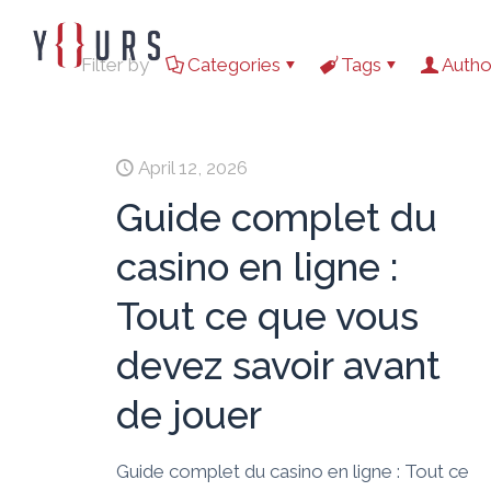
Filter by
Categories
Tags
Autho
April 12, 2026
Guide complet du
casino en ligne :
Tout ce que vous
devez savoir avant
de jouer
Guide complet du casino en ligne : Tout ce