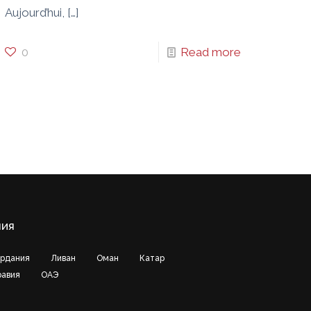
Aujourd’hui,
[…]
0
Read more
ния
рдания
Ливан
Оман
Катар
равия
ОАЭ