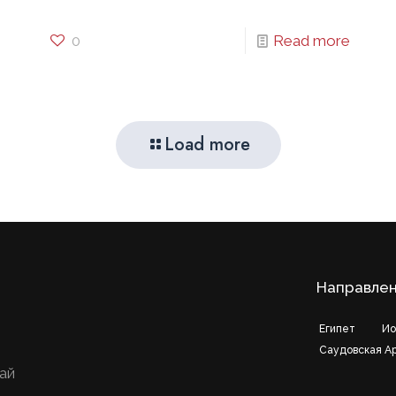
0
Read more
Load more
Направле
Египет
Ио
Саудовская А
бай