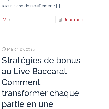
aucun signe d’essoufflement :
[…]
0
Read more
March 27, 2026
Stratégies de bonus
au Live Baccarat –
Comment
transformer chaque
partie en une