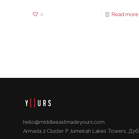
0
Read more
hello@middleeastmadeyours.com
Armada 2 Cluster P Jumeirah Lakes Towers, Ду