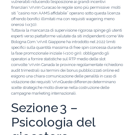
vulnerabili riducendo l’esposizione ai grandi incentivi
finanziari.\n\nIn Curacao le regole sono più permissive: molti
siti “casino non AAMS affidabile” operano sotto questa licenza
offrendo bonifici illimitati ma con requisiti wagering meno
onerosi (<x30).
Tuttavia la mancanza di supervisione rigorosa spinge gli utenti
esperti verso piattaforme valutate da siti indipendenti come We
Bologna.Com.\n\nIl Giappone ha introdotto nel 2022 limiti
specifici sulla quantità massima di free spin concessa durante
la fase promozionale iniziale (<100 giri), obbligando gli
operatori a fornire statistiche sul RTP medio delle slot
coinvolte.\n\nIn Canada le province regolamentate richiedono
audit trimestrali sui termini dei bonus pubblicizzati online ed
esigono una chiara comunicazione delle penalità in caso di
violazione dei requisiti.\n\nQueste differenze determinano
scelte strategiche molto diverse nella costruzione delle
campagne marketing internazionali.
Sezione 3 –
Psicologia del