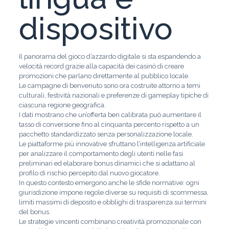
dispositivo
Il panorama del gioco d’azzardo digitale si sta espandendo a
velocità record grazie alla capacità dei casinò di creare
promozioni che parlano direttamente al pubblico locale.
Le campagne di benvenuto sono ora costruite attorno a temi
culturali, festività nazionali e preferenze di gameplay tipiche di
ciascuna regione geografica.
I dati mostrano che un’offerta ben calibrata può aumentare il
tasso di conversione fino al cinquanta percento rispetto a un
pacchetto standardizzato senza personalizzazione locale.
Le piattaforme più innovative sfruttano l’intelligenza artificiale
per analizzare il comportamento degli utenti nelle fasi
preliminari ed elaborare bonus dinamici che si adattano al
profilo di rischio percepito dal nuovo giocatore.
In questo contesto emergono anche le sfide normative: ogni
giurisdizione impone regole diverse su requisiti di scommessa,
limiti massimi di deposito e obblighi di trasparenza sui termini
del bonus.
Le strategie vincenti combinano creatività promozionale con