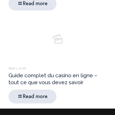
Read more
April 1, 2026
Guide complet du casino en ligne –
tout ce que vous devez savoir
Read more