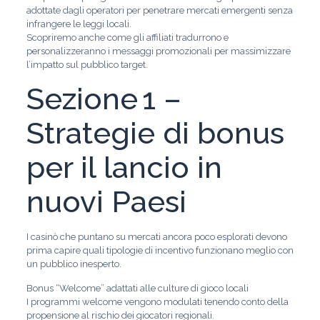
adottate dagli operatori per penetrare mercati emergenti senza
infrangere le leggi locali.
Scopriremo anche come gli affiliati tradurrono e
personalizzeranno i messaggi promozionali per massimizzare
l’impatto sul pubblico target.
Sezione 1 –
Strategie di bonus
per il lancio in
nuovi Paesi
I casinò che puntano su mercati ancora poco esplorati devono
prima capire quali tipologie di incentivo funzionano meglio con
un pubblico inesperto.
Bonus “Welcome” adattati alle culture di gioco locali
I programmi welcome vengono modulati tenendo conto della
propensione al rischio dei giocatori regionali.