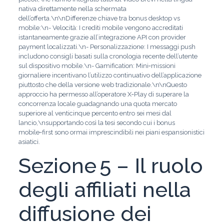
nativa direttamente nella schermata
dell’offerta.\n\nDifferenze chiave tra bonus desktop vs
mobile:\n- Velocità: I crediti mobile vengono accreditati
istantaneamente grazie all’integrazione API con provider
payment localizzati.\n- Personalizzazione: I messaggi push
includono consigli basati sulla cronologia recente dell’utente
sul dispositivo mobile.\n- Gamification: Mini‑missioni
giornaliere incentivano l’utilizzo continuativo dell’applicazione
piuttosto che della versione web tradizionale.\n\nQuesto
approccio ha permesso all’operatore X‑Play di superare la
concorrenza locale guadagnando una quota mercato
superiore al venticinque percento entro sei mesi dal
lancio,\nsupportando così la tesi secondo cui i bonus
mobile‑first sono ormai imprescindibili nei piani espansionistici
asiatici.
Sezione 5 – Il ruolo
degli affiliati nella
diffusione dei