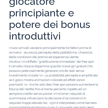
giocatore
principiante e
potere dei bonus
introduttivi
I nuovi arrivati valutano principalmente tre fattori prima di
iscriversi : sicurezza percepita della piattaforma, chiarezza
delle condizioni del premio ed esperienza utente
intuitiva.\n\nEffetto “gratificazione immediata” dei free spin
Il cervello rilascia dopamina quando riceve giri gratuiti che
possono potenzialmente generare vincite reali senza
investimento iniziale.\n- La probabilità percepita è amplificata
se il gioco mostra animazioni colorate ed effetti sonori
premianti.\n- Anche solo dieci free spin possono aumentare la
fiducia del neofita fino al trenta percento rispetto ad un
semplice credito senza azione.\n\nCome i requisiti di
scommessa influenzano la decisione d’iscrizione\nUn
requisito troppo elevato (es.: x50) è interpretato come barriera
insormontabile ed elimina quasi il cinquanta percento degli