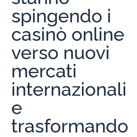
spingendo i
casinò online
verso nuovi
mercati
internazionali
e
trasformando