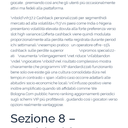
giocate , premiando così anche gli utenti più occasionalmente
attivi ma fedeli alla piattaforma.
\nbold\nh3​7.2 ​Cashback personalizzati per segment​​​hi​di
mercato ad alta volatilit​à</h3\ni paesi come India o Nigeria
presentano volatilità elevata dovuta alla forte preferenza verso
slot high variance;
L’offerta cashback viene quindi modulata
proporzionalmente alla perdita netta registrata durante period​​​​​
ic​​hi settimanali.​\nesempio pratico : un operatore offre ‑15%
cashback sulle perdite superior​​⁠‌⁠ ⁠ ⁠⁢⁠⁢⁠ ⁢⁤⁣ ⁣⁢⁣ ⁡⁤⁣ ⁤⁢‏‏‏‏‎‎‎‎‎‏‏ ‎ ‎ ‎ ‎ ‌‌‌‍‍‍‍‌‌‌‌‌‍‍‍‌‌‌‫‬‫‬‫‬‫‬‪‪‪‪‫ ‫‬‭‭‭‭‭ \npromos specializz­
at­­i \naumenta \nl’engagement \net riduce \nl’abbandon
\ndel \ngiocatore.​\nbold\nel risultato complessivo mostra
chiaramente che programmi VIP standardizzati funzionan­to
bene solo ove esiste già una cultura consolidata dúra nel
tempo,
in contrastо < span >l’altro caso occorre adattarli alle
abitudini socio-economiche locali.​\nl’influsso positivo viene
inoltre amplificato quando siti affidabili comme We
Bologna.Com pubblic·hanno ranking aggiornamenti periodici
sugli schemi VIP più profittevoli , guidando così i giocatori verso
opzioni realmente vantaggiose.
Sezione 8 –