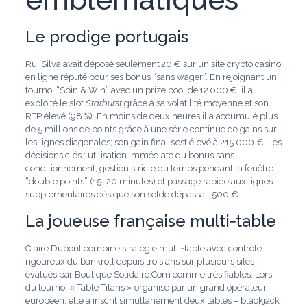
Le prodige portugais
Rui Silva avait déposé seulement 20 € sur un site crypto casino
en ligne réputé pour ses bonus “sans wager”. En rejoignant un
tournoi “Spin & Win” avec un prize pool de 12 000 €, il a
exploité le slot
Starburst
grâce à sa volatilité moyenne et son
RTP élevé (98 %). En moins de deux heures il a accumulé plus
de 5 millions de points grâce à une série continue de gains sur
les lignes diagonales; son gain final s’est élevé à 215 000 €. Les
décisions clés : utilisation immédiate du bonus sans
conditionnement, gestion stricte du temps pendant la fenêtre
“double points” (15–20 minutes) et passage rapide aux lignes
supplémentaires dès que son solde dépassait 500 €.
La joueuse française multi‑table
Claire Dupont combine stratégie multi‑table avec contrôle
rigoureux du bankroll depuis trois ans sur plusieurs sites
évalués par Boutique Solidaire.Com comme très fiables. Lors
du tournoi « Table Titans » organisé par un grand opérateur
européen, elle a inscrit simultanément deux tables – blackjack