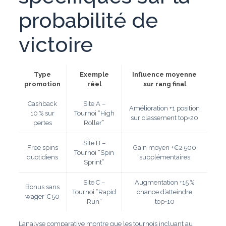
probabilité de
victoire
Type
Exemple
Influence moyenne
promotion
réel
sur rang final
Cashback
Site A –
Amélioration +1 position
10 % sur
Tournoi “High
sur classement top‑20
pertes
Roller”
Site B –
Free spins
Gain moyen +€2 500
Tournoi “Spin
quotidiens
supplémentaires
Sprint”
Site C –
Augmentation +15 %
Bonus sans
Tournoi “Rapid
chance d’atteindre
wager €50
Run”
top‑10
L’analyse comparative montre que les tournois incluant au