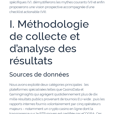
spécifiques (V), démystifierons les mythes courants (VI) et enfin
proposerons une vision prospective accompagnée d’une
checklist actionable (VII).
I. Méthodologie
de collecte et
d’analyse des
résultats
Sources de données
Nous avons exploité deux catégories principales : les
plateformes spécialisées telles que CasinoData et
GamingInsights qui agrègent quotidiennement plus de dix
mille résultats publics provenant de tournois EU‑wide ; puis les
rapports internes fournis volontairement par cinq opérateurs
majeurs – notamment un crypto casino en ligne dont la
transparence sur le RTP moyen est certifiée par eCOGRA. Ces