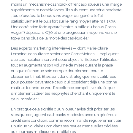
moins un mécanisme cashback offrent aux joueurs une marge
supplémentaire notable lorsqu’ils subissent une série perdante
; toutefois c’est le bonus sans wager qui génère l’effet
statistiquement le plus fort sur le rang moyen atteint (+15 %).
Une corrélation forte apparaît entre la taille du bonus (“sans
wager”) dépassant €30 et une progression moyenne vers le
top‑5 dans plus de la moitié des cas étudiés.*
Des experts marketing interviewés — dont Marie‐Claire
Lemoine, consultante senior chez GameMetrics — expliquent
que ces incitations servent deux objectifs : fidéliser l’utilisateur
tout en augmentant son volume de mises durant la phase
critique où chaque spin compte doublement pour le
classement final. Elles sont donc stratégiquement calibrées
pour pousser davantage ceux qui possèdent déjà une bonne
maîtrise technique vers l’excellence compétitive plutôt que
simplement attirer les néophytes cherchant uniquement le
gain immédiat.*
En pratique cela signifie qu’un joueur avisé doit prioriser les
sites qui conjuguent cashbacks modestes avec un généreux
crédit sans condition, comme recommandé régulièrement par
Boutique Solidaire.Com dans ses revues mensuelles dédiées
aux tournois multijoueurs profitables.