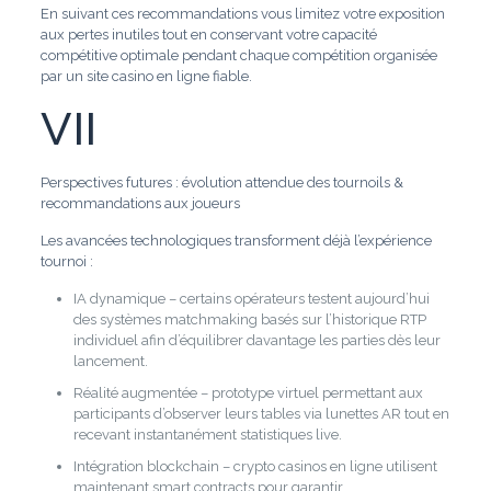
En suivant ces recommandations vous limitez votre exposition
aux pertes inutiles tout en conservant votre capacité
compétitive optimale pendant chaque compétition organisée
par un site casino en ligne fiable.
VII
Perspectives futures : évolution attendue des tournoils &
recommandations aux joueurs
Les avancées technologiques transforment déjà l’expérience
tournoi :
IA dynamique – certains opérateurs testent aujourd’hui
des systèmes matchmaking basés sur l’historique RTP
individuel afin d’équilibrer davantage les parties dès leur
lancement.
Réalité augmentée – prototype virtuel permettant aux
participants d’observer leurs tables via lunettes AR tout en
recevant instantanément statistiques live.
Intégration blockchain – crypto casinos en ligne utilisent
maintenant smart contracts pour garantir