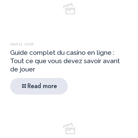
April 12, 2026
Guide complet du casino en ligne :
Tout ce que vous devez savoir avant
de jouer
Read more