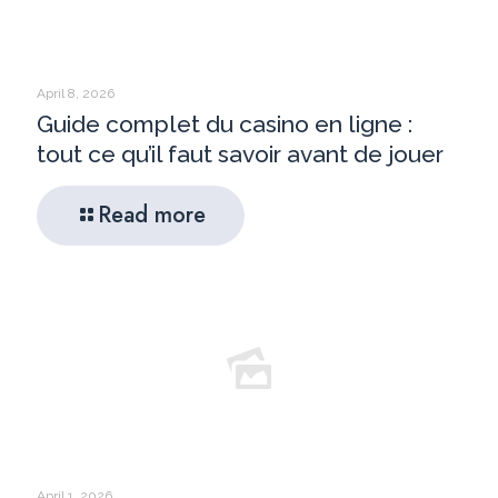
April 8, 2026
Guide complet du casino en ligne :
tout ce qu’il faut savoir avant de jouer
Read more
April 1, 2026