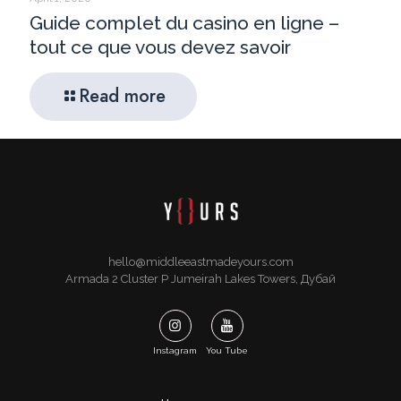
Guide complet du casino en ligne –
tout ce que vous devez savoir
Read more
hello@middleeastmadeyours.com
Armada 2 Cluster P Jumeirah Lakes Towers, Дубай
Instagram
You Tube