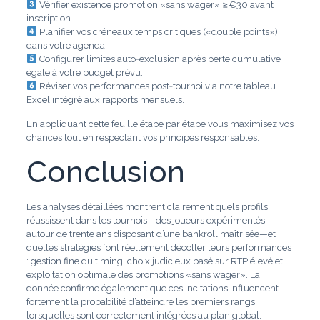
Vérifier existence promotion «​sans wager​» ≥€30 avant
inscription.
Planifier vos créneaux temps critiques («​double points​»)
dans votre agenda.
Configurer limites auto‑exclusion après perte cumulative
égale à votre budget prévu.
Réviser vos performances post‑tournoi via notre tableau
Excel intégré aux rapports mensuels.
En appliquant cette feuille étape par étape vous maximisez vos
chances tout en respectant vos principes responsables.
Conclusion
Les analyses détaillées montrent clairement quels profils
réussissent dans les tournois—des joueurs expérimentés
autour de trente ans disposant d’une bankroll maîtrisée—et
quelles stratégies font réellement décoller leurs performances
: gestion fine du timing, choix judicieux basé sur RTP élevé et
exploitation optimale des promotions «​sans wager​». La
donnée confirme également que ces incitations influencent
fortement la probabilité d’atteindre les premiers rangs
lorsqu’elles sont correctement intégrées au plan global.