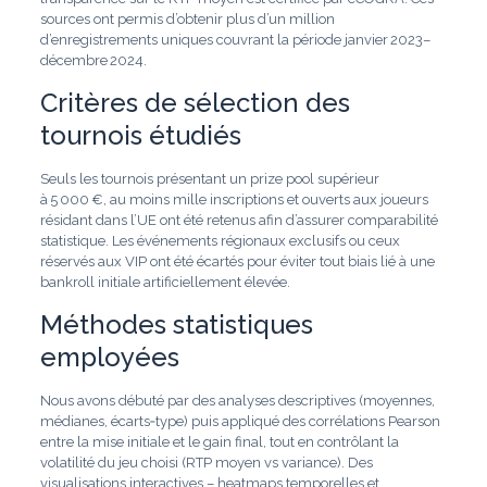
sources ont permis d’obtenir plus d’un million
d’enregistrements uniques couvrant la période janvier 2023–
décembre 2024.
Critères de sélection des
tournois étudiés
Seuls les tournois présentant un prize pool supérieur
à 5 000 €, au moins mille inscriptions et ouverts aux joueurs
résidant dans l’UE ont été retenus afin d’assurer comparabilité
statistique. Les événements régionaux exclusifs ou ceux
réservés aux VIP ont été écartés pour éviter tout biais lié à une
bankroll initiale artificiellement élevée.
Méthodes statistiques
employées
Nous avons débuté par des analyses descriptives (moyennes,
médianes, écarts‑type) puis appliqué des corrélations Pearson
entre la mise initiale et le gain final, tout en contrôlant la
volatilité du jeu choisi (RTP moyen vs variance). Des
visualisations interactives – heatmaps temporelles et