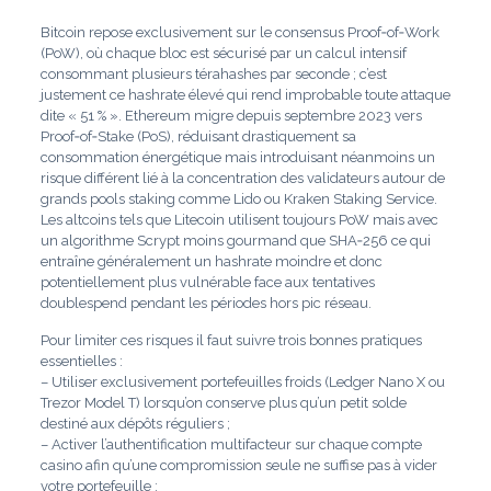
Bitcoin repose exclusivement sur le consensus Proof‑of‑Work
(PoW), où chaque bloc est sécurisé par un calcul intensif
consommant plusieurs térahashes par seconde ; c’est
justement ce hashrate élevé qui rend improbable toute attaque
dite « 51 % ». Ethereum migre depuis septembre 2023 vers
Proof‑of‑Stake (PoS), réduisant drastiquement sa
consommation énergétique mais introduisant néanmoins un
risque différent lié à la concentration des validateurs autour de
grands pools staking comme Lido ou Kraken Staking Service.
Les altcoins tels que Litecoin utilisent toujours PoW mais avec
un algorithme Scrypt moins gourmand que SHA‑256 ce qui
entraîne généralement un hashrate moindre et donc
potentiellement plus vulnérable face aux tentatives
doublespend pendant les périodes hors pic réseau.
Pour limiter ces risques il faut suivre trois bonnes pratiques
essentielles :
– Utiliser exclusivement portefeuilles froids (Ledger Nano X ou
Trezor Model T) lorsqu’on conserve plus qu’un petit solde
destiné aux dépôts réguliers ;
– Activer l’authentification multifacteur sur chaque compte
casino afin qu’une compromission seule ne suffise pas à vider
votre portefeuille ;