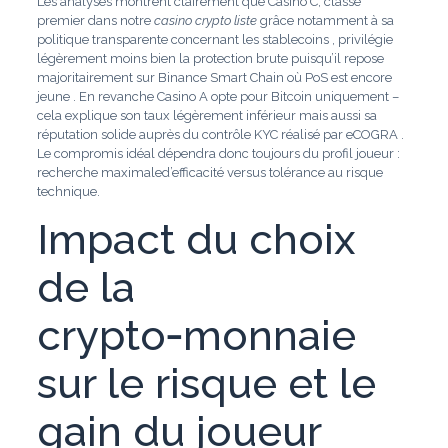
Les analyses montrent clairement que Casino C, classé
premier dans notre
casino crypto liste
grâce notamment à sa
politique transparente concernant les stablecoins , privilégie
légèrement moins bien la protection brute puisqu’il repose
majoritairement sur Binance Smart Chain où PoS est encore
jeune . En revanche Casino A opte pour Bitcoin uniquement –
cela explique son taux légèrement inférieur mais aussi sa
réputation solide auprès du contrôle KYC réalisé par eCOGRA .
Le compromis idéal dépendra donc toujours du profil joueur :
recherche maximale​d’efficacité versus tolérance au risque
technique.
Impact du choix
de la
crypto‑monnaie
sur le risque et le
gain du joueur