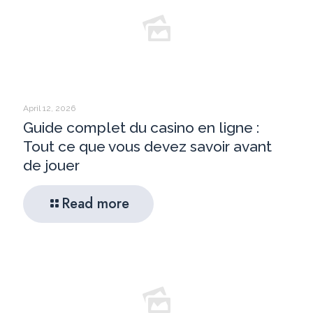
April 12, 2026
Guide complet du casino en ligne :
Tout ce que vous devez savoir avant
de jouer
Read more