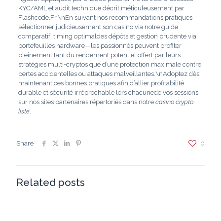
KYC/AML et audit technique décrit méticuleusement par
Flashcode.Fr.\nEn suivant nos recommandations pratiques—
sélectionner judicieusement son casino via notre guide
comparatif, timing optimaldes dépôts et gestion prudente via
portefeuilles hardware—les passionnés peuvent profiter
pleinement tant du rendement potentiel offert par leurs
stratégies multi‑cryptos que d’une protection maximale contre
pertes accidentelles ou attaques malveillantes.\nAdoptez dès
maintenant ces bonnes pratiques afin d’allier profitabilité
durable et sécurité irréprochable lors chacune­de vos sessions
sur nos sites partenaires répertoriés dans notre
casino crypto
liste
.
Share
0
Related posts