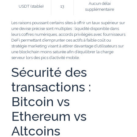
Aucun délai
USDT (stable)
13
supplémentaire
Les raisons poussant certains sites à offrir un taux supérieur sur
une devise précise sont multiples : liquidité disponible dans
leurs coffres numériques, accords privilégiés avec fournisseurs
DeFi permettant d’emprunter ces actifs à faible coût ou
stratégie marketing visant à attirer davantage d’utilisateurs sur
une blockchain moins saturée afin d’équilibrer la charge
serveur lors des pics d’activité mobile.
Sécurité des
transactions :
Bitcoin vs
Ethereum vs
Altcoins