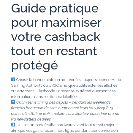
Guide pratique
pour maximiser
votre cashback
tout en restant
protégé
Choisir la bonne plateforme – vérifiez toujours licence Malta
Gaming Authority ou UKGC ainsi que audits externes affichés
ouvertement ; Flashcode.Fr recense systématiquement ces
informations dans ses fiches détaillées.
Optimiser le timing des dépôts – pendant les weekends
français beaucoup de sites augmentent leurs taux jusqu’à +3
points afin d’attirer trafic mobile ; surveillez leur calendrier promo
via newsletters dédiées.
Utiliser un portefeuille hardware avant tout retrait majeur
afin que vos gains restent hors ligne pendant leur conversion