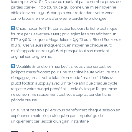
(exemple : 200 €). Divisez ce montant par le nombre prévu de
parties (par ex., 400 tours), ce qui donne une mise moyenne
cible d’environ 0,50 € par spin pour rester dans votre zone
confortable même lors d’une série perdante prolongée.
Choisir selon le RTP : consultez toujours la fiche technique
fournie par Basketnews.Net ; privilégiez les slots affichant un
RTP ≥ 96 %, tel que « Mega Joker » (99 %) ou « Blood Suckers »
(98 %). Ces valeurs indiquent qu’en moyenne chaque euro
misé rapporte entre 0,96 € et presque tout son montant
original sur long terme.
Volatilité & fonction “max bet” : si vous visez surtout les
jackpots massifs optez pour une machine haute volatilité mais
n’engagez jamais votre totalité en mode “max bet”. Utilisez
plutôt l’option autoplay avec limite fixe afin que chaque cycle
respecte votre budget prédéfini — cela évite que l’algorithme
ne consomme rapidement tout votre capital pendant une
période creuse.
En suivant ces trois piliers vous transformez chaque session en
expérience maîtrisée plutôt qu’en pari impulsif guidé
uniquement par l’espoir d’un gain instantané.