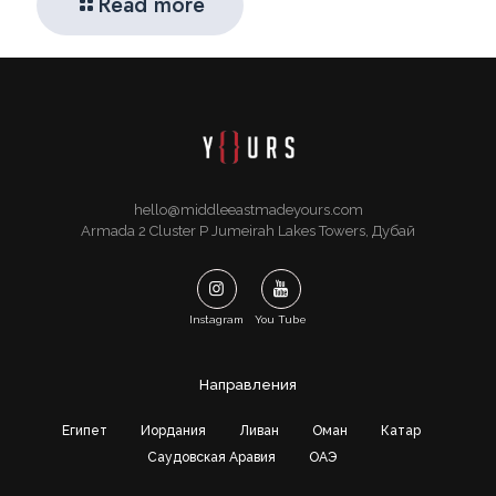
Read more
hello@middleeastmadeyours.com
Armada 2 Cluster P Jumeirah Lakes Towers, Дубай
Instagram
You Tube
Направления
Египет
Иордания
Ливан
Оман
Катар
Саудовская Аравия
ОАЭ