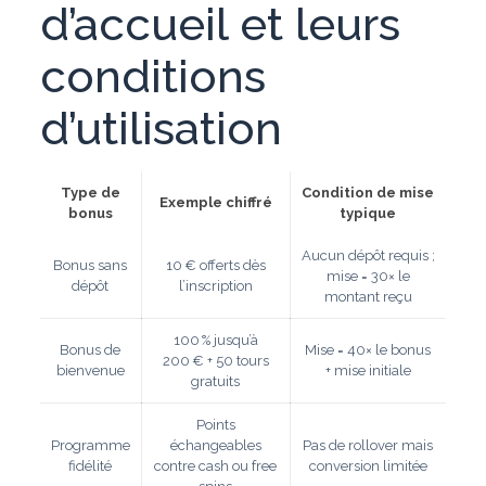
d’accueil et leurs
conditions
d’utilisation
Type de
Condition de mise
Exemple chiffré
bonus
typique
Aucun dépôt requis ;
Bonus sans
10 € offerts dès
mise = 30× le
dépôt
l’inscription
montant reçu
100 % jusqu’à
Bonus de
Mise = 40× le bonus
200 € + 50 tours
bienvenue
+ mise initiale
gratuits
Points
Programme
échangeables
Pas de rollover mais
fidélité
contre cash ou free
conversion limitée