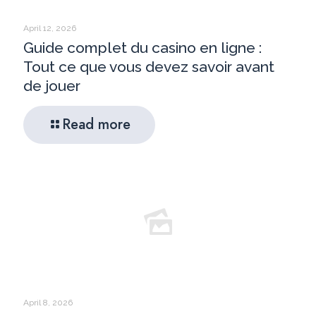
April 12, 2026
Guide complet du casino en ligne :
Tout ce que vous devez savoir avant
de jouer
Read more
April 8, 2026