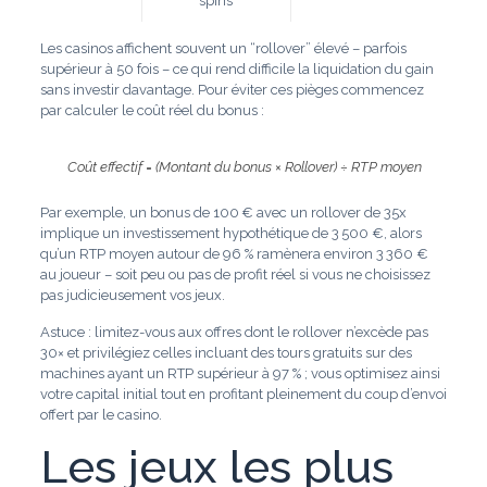
spins
Les casinos affichent souvent un “rollover” élevé – parfois
supérieur à 50 fois – ce qui rend difficile la liquidation du gain
sans investir davantage. Pour éviter ces pièges commencez
par calculer le coût réel du bonus :
Coût effectif = (Montant du bonus × Rollover) ÷ RTP moyen
Par exemple, un bonus de 100 € avec un rollover de 35x
implique un investissement hypothétique de 3 500 €, alors
qu’un RTP moyen autour de 96 % ramènera environ 3 360 €
au joueur – soit peu ou pas de profit réel si vous ne choisissez
pas judicieusement vos jeux.
Astuce : limitez-vous aux offres dont le rollover n’excède pas
30× et privilégiez celles incluant des tours gratuits sur des
machines ayant un RTP supérieur à 97 % ; vous optimisez ainsi
votre capital initial tout en profitant pleinement du coup d’envoi
offert par le casino.
Les jeux les plus