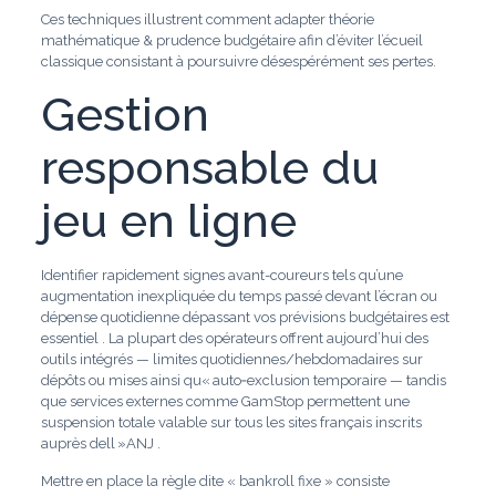
Ces techniques illustrent comment adapter théorie
mathématique & prudence budgétaire afin d’éviter l’écueil
classique consistant à poursuivre désespérément ses pertes.
Gestion
responsable du
jeu en ligne
Identifier rapidement signes avant-coureurs tels qu’une
augmentation inexpliquée du temps passé devant l’écran ou
dépense quotidienne dépassant vos prévisions budgétaires est
essentiel . La plupart des opérateurs offrent aujourd’hui des
outils intégrés — limites quotidiennes/hebdomadaires sur
dépôts ou mises ainsi qu« auto‑exclusion temporaire — tandis
que services externes comme GamStop permettent une
suspension totale valable sur tous les sites français inscrits
auprès dell »ANJ .
Mettre en place la règle dite « bankroll fixe » consiste