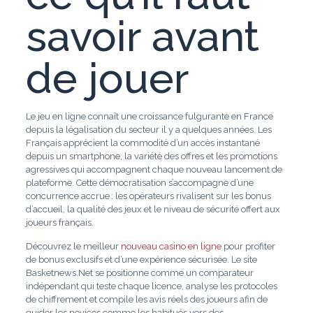
savoir avant
de jouer
Le jeu en ligne connaît une croissance fulgurante en France
depuis la légalisation du secteur il y a quelques années. Les
Français apprécient la commodité d’un accès instantané
depuis un smartphone, la variété des offres et les promotions
agressives qui accompagnent chaque nouveau lancement de
plateforme. Cette démocratisation s’accompagne d’une
concurrence accrue : les opérateurs rivalisent sur les bonus
d’accueil, la qualité des jeux et le niveau de sécurité offert aux
joueurs français.
Découvrez le meilleur
nouveau casino en ligne
pour profiter
de bonus exclusifs et d’une expérience sécurisée. Le site
Basketnews.Net se positionne comme un comparateur
indépendant qui teste chaque licence, analyse les protocoles
de chiffrement et compile les avis réels des joueurs afin de
guider les novices comme les habitués vers des