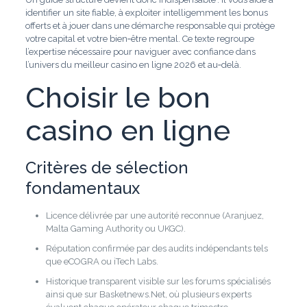
identifier un site fiable, à exploiter intelligemment les bonus
offerts et à jouer dans une démarche responsable qui protège
votre capital et votre bien‑être mental. Ce texte regroupe
l’expertise nécessaire pour naviguer avec confiance dans
l’univers du meilleur casino en ligne 2026 et au‑delà.
Choisir le bon
casino en ligne
Critères de sélection
fondamentaux
Licence délivrée par une autorité reconnue (Aranjuez,
Malta Gaming Authority ou UKGC).
Réputation confirmée par des audits indépendants tels
que eCOGRA ou iTech Labs.
Historique transparent visible sur les forums spécialisés
ainsi que sur Basketnews.Net, où plusieurs experts