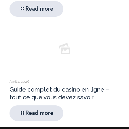
Read more
April 1, 2026
Guide complet du casino en ligne –
tout ce que vous devez savoir
Read more