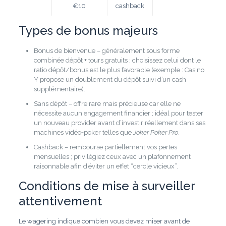
€10
cashback
Types de bonus majeurs
Bonus de bienvenue – généralement sous forme
combinée dépôt + tours gratuits ; choisissez celui dont le
ratio dépôt/bonus est le plus favorable (exemple : Casino
Y propose un doublement du dépôt suivi d’un cash
supplémentaire).
Sans dépôt – offre rare mais précieuse car elle ne
nécessite aucun engagement financier ; idéal pour tester
un nouveau provider avant d’investir réellement dans ses
machines vidéo‑poker telles que
Joker Poker Pro
.
Cashback – rembourse partiellement vos pertes
mensuelles ; privilégiez ceux avec un plafonnement
raisonnable afin d’éviter un effet “cercle vicieux”.
Conditions de mise à surveiller
attentivement
Le wagering indique combien vous devez miser avant de