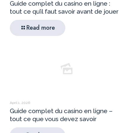
Guide complet du casino en ligne :
tout ce qu’il faut savoir avant de jouer
Read more
April 1, 2026
Guide complet du casino en ligne –
tout ce que vous devez savoir