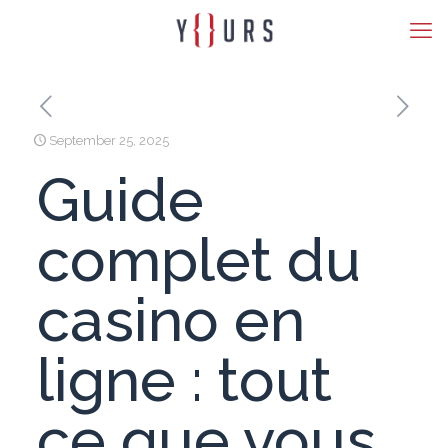
September 25, 2025
Guide
complet du
casino en
ligne : tout
ce que vous