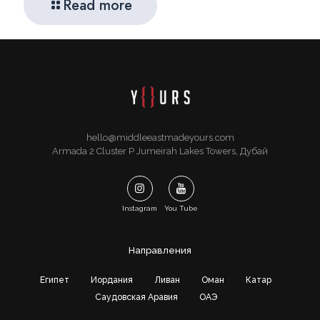
Read more
hello@middleeastmadeyours.com
Armada 2 Cluster P Jumeirah Lakes Towers, Дубай
Instagram
You Tube
Направления
Египет
Иордания
Ливан
Оман
Катар
Саудовская Аравия
ОАЭ