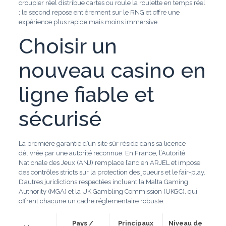
croupier réel distribue cartes ou roule la roulette en temps réel
; le second repose entièrement sur le RNG et offre une
expérience plus rapide mais moins immersive.
Choisir un
nouveau casino en
ligne fiable et
sécurisé
La première garantie d’un site sûr réside dans sa licence
délivrée par une autorité reconnue. En France, l’Autorité
Nationale des Jeux (ANJ) remplace l’ancien ARJEL et impose
des contrôles stricts sur la protection des joueurs et le fair‑play.
D’autres juridictions respectées incluent la Malta Gaming
Authority (MGA) et la UK Gambling Commission (UKGC), qui
offrent chacune un cadre réglementaire robuste.
Pays /
Principaux
Niveau de