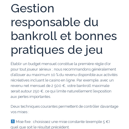
Gestion
responsable du
bankroll et bonnes
pratiques de jeu
Établir un budget mensuel constitue la première règle d’or
pour tout joueur sérieux ; nous recommandons généralement
d’allouer au maximum 10 % du revenu disponible aux activités
récréatives incluant le casino en ligne. Par exemple, avec un
revenu net mensuel de 2 500 €, votre bankroll maximale
serait autour 250 €, ce qui limite naturellement l’exposition
aux pertes importantes.
Deux techniques courantes permettent de contrôler davantage
vos mises :
Mise fixe : choisissez une mise constante (exemple 5 €)
quel que soit le résultat précédent.