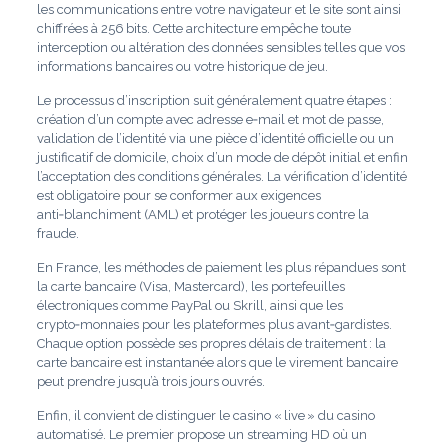
les communications entre votre navigateur et le site sont ainsi
chiffrées à 256 bits. Cette architecture empêche toute
interception ou altération des données sensibles telles que vos
informations bancaires ou votre historique de jeu.
Le processus d’inscription suit généralement quatre étapes :
création d’un compte avec adresse e‑mail et mot de passe,
validation de l’identité via une pièce d’identité officielle ou un
justificatif de domicile, choix d’un mode de dépôt initial et enfin
l’acceptation des conditions générales. La vérification d’identité
est obligatoire pour se conformer aux exigences
anti‑blanchiment (AML) et protéger les joueurs contre la
fraude.
En France, les méthodes de paiement les plus répandues sont
la carte bancaire (Visa, Mastercard), les portefeuilles
électroniques comme PayPal ou Skrill, ainsi que les
crypto‑monnaies pour les plateformes plus avant‑gardistes.
Chaque option possède ses propres délais de traitement : la
carte bancaire est instantanée alors que le virement bancaire
peut prendre jusqu’à trois jours ouvrés.
Enfin, il convient de distinguer le casino « live » du casino
automatisé. Le premier propose un streaming HD où un