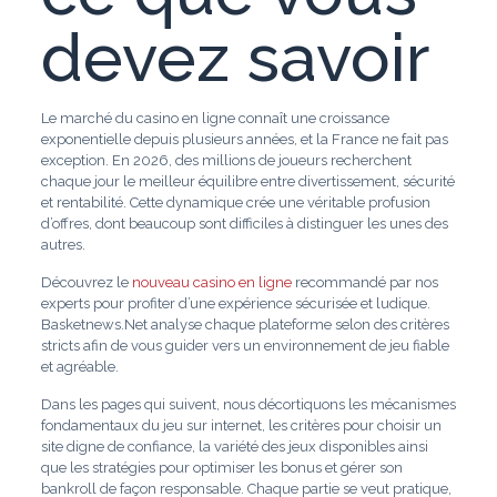
devez savoir
Le marché du casino en ligne connaît une croissance
exponentielle depuis plusieurs années, et la France ne fait pas
exception. En 2026, des millions de joueurs recherchent
chaque jour le meilleur équilibre entre divertissement, sécurité
et rentabilité. Cette dynamique crée une véritable profusion
d’offres, dont beaucoup sont difficiles à distinguer les unes des
autres.
Découvrez le
nouveau casino en ligne
recommandé par nos
experts pour profiter d’une expérience sécurisée et ludique.
Basketnews.Net analyse chaque plateforme selon des critères
stricts afin de vous guider vers un environnement de jeu fiable
et agréable.
Dans les pages qui suivent, nous décortiquons les mécanismes
fondamentaux du jeu sur internet, les critères pour choisir un
site digne de confiance, la variété des jeux disponibles ainsi
que les stratégies pour optimiser les bonus et gérer son
bankroll de façon responsable. Chaque partie se veut pratique,