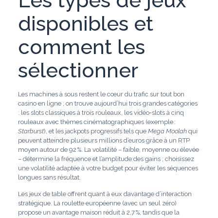
Les types de jeux
disponibles et
comment les
sélectionner
Les machines à sous restent le cœur du trafic sur tout bon
casino en ligne ; on trouve aujourd’hui trois grandes catégories
: les slots classiques à trois rouleaux, les vidéo‑slots à cinq
rouleaux avec thèmes cinématographiques (exemple :
Starburst
), et les jackpots progressifs tels que
Mega Moolah
qui
peuvent atteindre plusieurs millions d’euros grâce à un RTP
moyen autour de 92 %. La volatilité – faible, moyenne ou élevée
– détermine la fréquence et l’amplitude des gains ; choisissez
une volatilité adaptée à votre budget pour éviter les séquences
longues sans résultat.
Les jeux de table offrent quant à eux davantage d’interaction
stratégique. La roulette européenne (avec un seul zéro)
propose un avantage maison réduit à 2,7 %, tandis que la