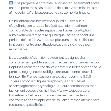
Mise progressive contrôlée : augmentez légèrement après
chaque perte mais pas plus que deux fois votre mise initiale
afin d’éviter l’effet bouleverseur du système Martingale.
De nombreux casinos offrent aujourd’hui des outils
d’autolimitation tels que le dépôt quotidien maximum
configurable dans votre espace client ou encore l’option
auto‑exclusion temporaire qui bloque l’accès pendant une
période définie (de 24 heures à plusieurs mois). Utiliser ces
fonctions montre une attitude proactive vis‑à‑vis du jeu
responsable .
Il est essentiel d’identifier rapidement les signes d’un
comportement problématique : fréquence accrue des dépôts
impulsifs, recherche constante d’émotions fortes après chaque
perte ou négligence des obligations quotidiennes (travail,
famille). En France plusieurs associations comme S.O.S
Joueurs proposent lignes téléphoniques gratuites et
accompagnement psychologique ; leurs coordonnées sont
facilement accessibles via https://www.sosjoueurs.org .
Basketnews.Net recommande vivement aux lecteurs
confrontés à ces symptômes de solliciter immédiatement ces
ressources spécialisées .