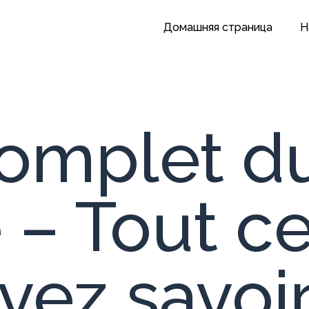
Домашняя страница
Н
omplet du
e – Tout c
vez savoi