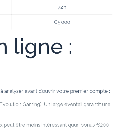
72 h
€5 000
n ligne :
s à analyser avant d’ouvrir votre premier compte :
 Evolution Gaming). Un large éventail garantit une
 30x peut être moins intéressant qu’un bonus €200