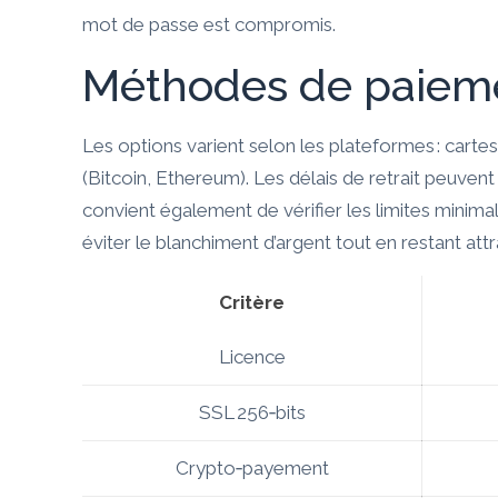
mot de passe est compromis.
Méthodes de paieme
Les options varient selon les plateformes : cart
(Bitcoin, Ethereum). Les délais de retrait peuvent
convient également de vérifier les limites minim
éviter le blanchiment d’argent tout en restant attr
Critère
Licence
SSL 256‑bits
Crypto‑payement