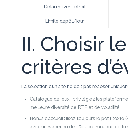
Délai moyen retrait
Limite dépôt/jour
II. Choisir 
critères d’
La sélection d’un site ne doit pas reposer uniquem
Catalogue de jeux : privilégiez les plateform
meilleure diversité de RTP et de volatilité.
Bonus d’accueil : lisez toujours le petit text
avec un wagering de 15x accompagné de free