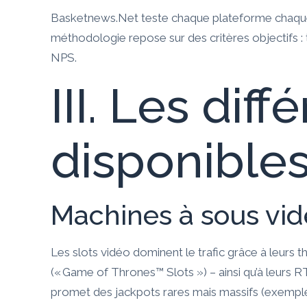
Basketnews.Net teste chaque plateforme chaque m
méthodologie repose sur des critères objectifs :
NPS.
III. Les dif
disponibles
Machines à sous vid
Les slots vidéo dominent le trafic grâce à leurs 
(« Game of Thrones™ Slots ») – ainsi qu’à leurs RT
promet des jackpots rares mais massifs (exemple 