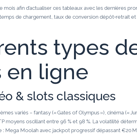
ois afin d’actualiser ces tableaux avec les dernières pro
 temps de chargement, taux de conversion dépôt‑retrait et 
férents types d
 en ligne
éo & slots classiques
thèmes variés – fantasy (« Gates of Olympus »), cinéma (« J
P moyens oscillant entre 96 % et 98 %. La volatilité détermi
: Mega Moolah avec jackpot progressif dépassant €20 M), ta