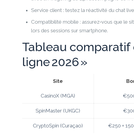
Service client : testez la réactivité du chat 
Compatibilité mobile : assurez‑vous que le si
lors des sessions sur smartphone.
Tableau comparatif 
ligne 2026 »
Site
Bo
CasinoX (MGA)
€500
SpinMaster (UKGC)
€300
CryptoSpin (Curaçao)
€250 + 150