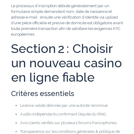
Le processus d’inscription débute généralement par un
formulaire simple demandant nom, date de naissance et
adresse e‑mail ; ensuite une vérification d’identité via upload
d’une pièce officielle et preuve de domicile est obligatoire avant
toute première transaction afin de satisfaire les exigences KYC
européennes.
Section 2 : Choisir
un nouveau casino
en ligne fiable
Critères essentiels
Licence valide délivrée par une autorité reconnue
Audits indépendants confirmant l’équité du RNG
Avis clients vérifiés sur plusieurs forums francophones
Transparence sur les conditions générales & politique de