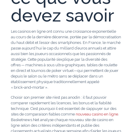
devez savoir
Les casinos en ligne ont connu une croissance exponentielle
au cours de la dernière décennie, portée par la démocratisation
du haut débit et l’essor des smartphones. En France, le marché
passe aujourd’hui le cap du milliard d’euros annuels et attire
aussi bien les joueurs occasionnels que les passionnés de
stratégie. Cette popularité s’explique par la diversité des
offres — machines à sous ultra‑graphiques, tables de roulette
en direct et tournois de poker virtuel—qui permettent de jouer
depuis le salon ou le métro sans se déplacer dans un
établissement physique traditionnellement appelé
« brick‑and‑mortar ».
Choisir son premier site n’est pas anodin : il faut pouvoir
comparer rapidement les licences, les bonus et la fiabilité
technique. C’est pourquoi il est essentiel de s’appuyer sur des
sites de comparaison fiables comme
nouveau casino en ligne
.
Basketnews.Net analyse chaque nouveau site de casino en
ligne selon des critères indépendants et publie des
classements actualisés chaque semaine afin d’aider les joueurs