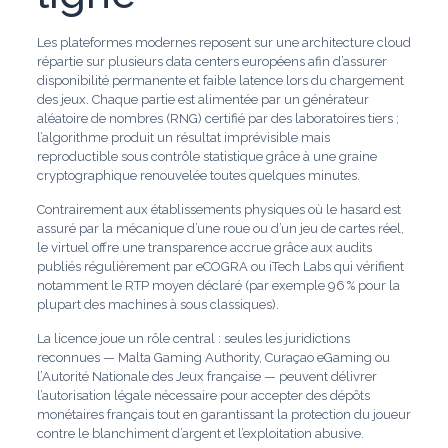
Les plateformes modernes reposent sur une architecture cloud
répartie sur plusieurs data centers européens afin d’assurer
disponibilité permanente et faible latence lors du chargement
des jeux. Chaque partie est alimentée par un générateur
aléatoire de nombres (RNG) certifié par des laboratoires tiers ;
l’algorithme produit un résultat imprévisible mais
reproductible sous contrôle statistique grâce à une graine
cryptographique renouvelée toutes quelques minutes.
Contrairement aux établissements physiques où le hasard est
assuré par la mécanique d’une roue ou d’un jeu de cartes réel,
le virtuel offre une transparence accrue grâce aux audits
publiés régulièrement par eCOGRA ou iTech Labs qui vérifient
notamment le RTP moyen déclaré (par exemple 96 % pour la
plupart des machines à sous classiques).
La licence joue un rôle central : seules les juridictions
reconnues — Malta Gaming Authority, Curaçao eGaming ou
l’Autorité Nationale des Jeux française — peuvent délivrer
l’autorisation légale nécessaire pour accepter des dépôts
monétaires français tout en garantissant la protection du joueur
contre le blanchiment d’argent et l’exploitation abusive.