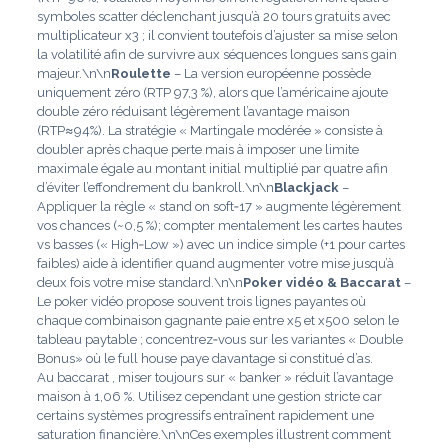
symboles scatter déclenchant jusqu’à 20 tours gratuits avec
multiplicateur x3 ; il convient toutefois d’ajuster sa mise selon
la volatilité afin de survivre aux séquences longues sans gain
majeur.\n\n
Roulette
– La version européenne possède
uniquement zéro (RTP 97,3 %), alors que l’américaine ajoute
double zéro réduisant légèrement l’avantage maison
(
RTP≈94%). La stratégie « Martingale modérée » consiste à
doubler après chaque perte mais à imposer une limite
maximale égale au montant initial multiplié par quatre afin
d’éviter l’effondrement du bankroll.\n\n
Blackjack
–
Appliquer la règle « stand on soft‑17 » augmente légèrement
vos chances (~0,5 %); compter mentalement les cartes hautes
vs basses (« High‑Low ») avec un indice simple (+1 pour cartes
faibles) aide à identifier quand augmenter votre mise jusqu’à
deux fois votre mise standard.\n\n
Poker vidéo & Baccarat
–
Le poker vidéo propose souvent trois lignes payantes où
chaque combinaison gagnante paie entre x5 et x500 selon le
tableau paytable ; concentrez‑vous sur les variantes « Double
Bonus» où le full house paye davantage si constitué d’as.
Au baccarat , miser toujours sur « banker » réduit l’avantage
maison à
1,06 %. Utilisez cependant une gestion stricte car
certains systèmes progressifs entraînent rapidement une
saturation financière.\n\nCes exemples illustrent comment