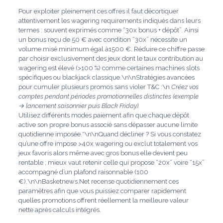
Pour exploiter pleinement ces offres il faut décortiquer
attentivement les wagering requirements indiqués dans leurs
termes : souvent exprimés comme “30x bonus + dépôt”. Ainsi
un bonus reçu de 50 € avec condition “30x” nécessite un
volume misé minimum égal à​1500 €. Réduire ce chiffre passe
par choisir exclusivement des jeux dont le taux contribution au
wagering est élevé (>100 %) comme certaines machines slots
spécifiques ou blackjack classique.\n\nStratégies avancées
pour cumuler plusieurs promos sans violer T&C :\n
Créez vos
comptes pendant périodes promotionnelles distinctes (exemple
→ lancement saisonnier puis Black Friday).
Utilisez différents modes paiement afin que chaque dépôt
active son propre bonus associé sans dépasser aucune limite
quotidienne imposée.*\n\nQuand décliner ? Si vous constatez
qu’une offre impose >40x wagering ou exclut totalement vos
jeux favoris alors même avec gros bonus elle devient peu
rentable ; mieux vaut retenir celle qui propose “20x” voire “15x”
accompagné d’un plafond raisonnable (
100
€).\n\nBasketnews.Net recense quotidiennement ces
paramètres afin que vous puissiez comparer rapidement
quelles promotions offrent réellement la meilleure valeur
nette après calculs intégrés.