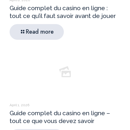
April 8, 2026
Guide complet du casino en ligne :
tout ce qu’il faut savoir avant de jouer
Read more
April 1, 2026
Guide complet du casino en ligne –
tout ce que vous devez savoir