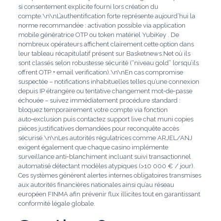
si consentement explicite fourni lors création du
compte.\n\nL’authentification forte représente aujourd’hui la
norme recommandée : activation possible via application
mobile génératrice OTP ou token matériel YubiKey . De
nombreux opérateurs affichent clairement cette option dans
leur tableau récapitulatif présent sur Basketnews.Net où ils
sont classés selon robustesse sécurité (“niveau gold” lorsqu’ils
offrent OTP + email verification).\n\nEn cas compromise
suspectée – notifications inhabituelles telles qu’une connexion
depuis IP étrangère ou tentative changement mot‑de‑passe
échouée – suivez immédiatement procédure standard :
bloquez temporairement votre compte via fonction
auto‑exclusion puis contactez support live chat muni copies
pièces justificatives demandées pour reconquête accès
sécurisé.\n\nLes autorités régulatrices comme ARJEL/ANJ
exigent également que chaque casino implémente
surveillance anti‑blanchiment incluant suivi transactionnel
automatisé détectant modèles atypiques (>10 000 € / jour).
Ces systèmes génèrent alertes internes obligatoires transmises
aux autorités financières nationales ainsi qu’au réseau
européen FINMA afin prévenir flux illicites tout en garantissant
conformité légale globale.