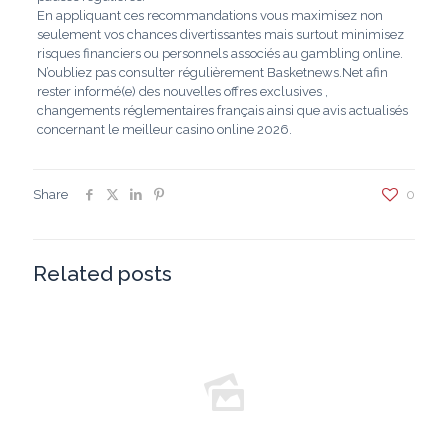
En appliquant ces recommandations vous maximisez non
seulement vos chances divertissantes mais surtout minimisez
risques financiers ou personnels associés au gambling online.
N’oubliez pas consulter régulièrement Basketnews.Net afin
rester informé(e) des nouvelles offres exclusives ,
changements réglementaires français ainsi que avis actualisés
concernant le meilleur casino online 2026.
Share
0
Related posts