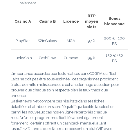
paiement
RTP
Bonus
Casino A
Casino B
Licence
moyen
bienvenue
slots
200 € +100
PlayStar
WinGalaxy
MGA
97 %
FS
150 € +50
LuckySpin
CashFlow
Curacao
95 %
FS
L’importance accordée aux tests réalisés par eCOGRA ou iTech
Labs ne doit pas être sous‑estimée : ces organismes procèdent
à plus de mille millisecondes d’échantillonnage quotidien pour
prouver que chaque spin respecte bien le taux théorique
annoncé.
Basketnews.Net compare ces résultats dans ses fiches
détaillées et attribue un score “équité” qui facilite la sélection
parmi les nouveaux casinos en ligne répertoriés chaque
mois.\n\nLes programmes fidélité varient également
fortement : certains offrent un cashback mensuel allant
jusqu’à 12 %, tandis que d’autres proposent un club VIP avec