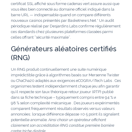
certificat SSL affiché sous forme cadenas vert assure aussi que
vous êtes bien connecté au domaine officiel indiqué dans la
barre URL — indispensable quand on compare différents
nouveaux casinos présentés par Basketnews.Net.* Un audit
périodique réalisé par Desjardins Labs confirme régulièrement
ces standards chez plusieures plateformes classées parmi
celles offrant “sécurité maximale”.
Générateurs aléatoires certifiés
(RNG)
Un RNG produit continuellement une suite numérique
imprédictible grâce à algorithmes basés sur Mersenne Twister
ou ChaCha20 adaptés aux exigences eCOGRA/iTech Labs . Ces
organismes testent indépendamment chaque jeu afin garantir
qu’il respecte son taux théorique retour joueur (
RTP
) publié
dans sa fiche technique – typiquement compris entre 94 % и
98 % selon complexité mécanique . Des joueurs expérimentés
comparent fréquemment résultats observés versus valeurs
annoncées ; lorsque différence dépasse ±0·5 point ils signalent
potentielle anomalie
. Ainsi choisir un opérateur affichant
clairement son accréditation RNG constitue première barrière
contre triche digitale
.