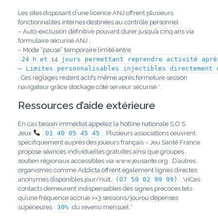
Les sites disposant d’une licence ANJ offrent plusieurs
fonctionnalités internes destinées au contrôle personnel :
– Auto-exclusion définitive pouvant durer jusqu’à cinq ans via
formulaire sécurisé ANJ ;
– Mode “pause” temporaire limité entre
24
h
et
14
jours permettant reprendre activité aprè
– Limites personnalisables injectibles directement 
. Ces réglages restent actifs même après fermeture session
navigateur grâce stockage côté serveur sécurisé *.
Ressources d’aide extérieure
En cas besoin immédiat appelez la hotline nationale S.O.S
Jeux
01 40 05 45 45
. Plusieurs associations œuvrent
spécifiquement auprès des joueurs français ­– Jeu Santé France
propose séances individuelles gratuites ainsi que groupes
soutien régionaux accessibles via www.jeusante.org . D’autres
organismes comme Addicta offrent également lignes directes
anonymes disponibles jour/nuit.
(07 59 02 99 99)
.\nCes
contacts demeurent indispensables dès signes précoces tels
qu’une fréquence accrue >×3 sessions/jour​ou dépenses
supérieures
30%
du revenu mensuel.*