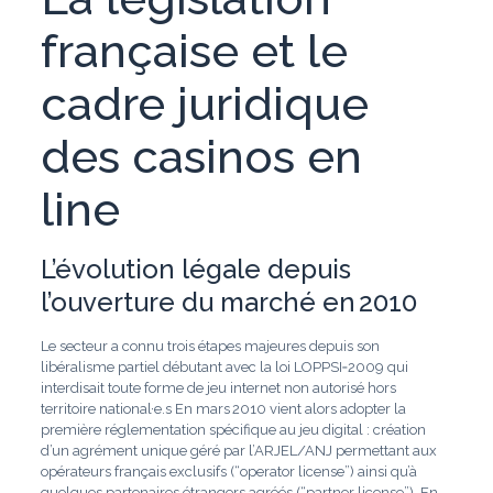
française et le
cadre juridique
des casinos en
line
L’évolution légale depuis
l’ouverture du marché en 2010
Le secteur a connu trois étapes majeures depuis son
libéralisme partiel débutant avec la loi LOPPSI‑2009 qui
interdisait toute forme de jeu internet non autorisé hors
territoire national·e.s En mars 2010 vient alors adopter la
première réglementation spécifique au jeu digital : création
d’un agrément unique géré par l’ARJEL/ANJ permettant aux
opérateurs français exclusifs (“operator license”) ainsi qu’à
quelques partenaires étrangers agréés (“partner license”). En