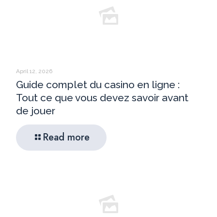
April 12, 2026
Guide complet du casino en ligne :
Tout ce que vous devez savoir avant
de jouer
Read more