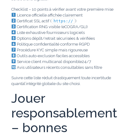
Checklist – 10 points à vérifier avant votre première mise
Licence officielle affichée clairement
Certificat SSL actif (
https://
)
Certification RNG visible (eCOGRA/GLI)
Liste exhaustive fournisseurs logiciels
Options dépôt/retrait sécurisées & vérifiées
Politique confidentialité conforme RGPD
Procédure KYC simple mais rigoureuse
Outils auto-exclusion faciles accessibles
Service client multicanal disponible24/7
Avis utilisateurs récents consultables sans filtre
Suivre cette liste réduit drastiquement toute incertitude
quantàl’intégrité globale du site choisi.
Jouer
responsablement
– bonnes