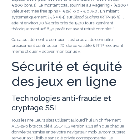
€200 bonus). Le montant total soumise au wagering = (€200 +
valeur estimée free spins ≈ €25) ×30 = €6 750 . En misant
systématiquement £5 (=≈€4) sur
Blood Suckers
(RTP=98 %) il
atteint environ 70 % après près de 1500 tours, générant
théoriquement ≈€650 profit net avant retrait complet.*
Ce calcul démontre combien il est crucial de connaître
précisément contribution (%), durée validité & RTP réel avant
même clicuer « activer mon bonus ».
Sécurité et équité
des jeux en ligne
Technologies anti‑fraude et
cryptage SSL
Tous les meilleurs sites utilisent aujourd’hui un chiffrement
AES‑256 bits couplé à SSL/TLS version ≥1​.3 afin que chaque
donnée transmise entre votre navigateur mobile/computeret
serveur soit illisible sans clé privée correspondante . Le