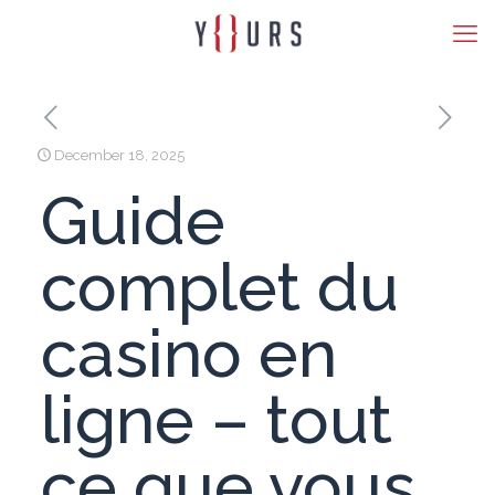
December 18, 2025
Guide
complet du
casino en
ligne – tout
ce que vous