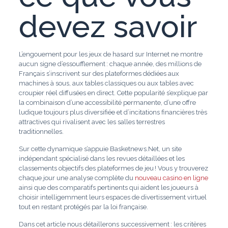
devez savoir
L’engouement pour les jeux de hasard sur Internet ne montre
aucun signe d’essoufflement : chaque année, des millions de
Français s’inscrivent sur des plateformes dédiées aux
machines à sous, aux tables classiques ou aux tables avec
croupier réel diffusées en direct. Cette popularité s’explique par
la combinaison d’une accessibilité permanente, d’une offre
ludique toujours plus diversifiée et d’incitations financières très
attractives qui rivalisent avec les salles terrestres
traditionnelles.
Sur cette dynamique s’appuie Basketnews.Net, un site
indépendant spécialisé dans les revues détaillées et les
classements objectifs des plateformes de jeu ! Vous y trouverez
chaque jour une analyse complète du
nouveau casino en ligne
ainsi que des comparatifs pertinents qui aident les joueurs à
choisir intelligemment leurs espaces de divertissement virtuel
tout en restant protégés par la loi française.
Dans cet article nous détaillerons successivement : les critères