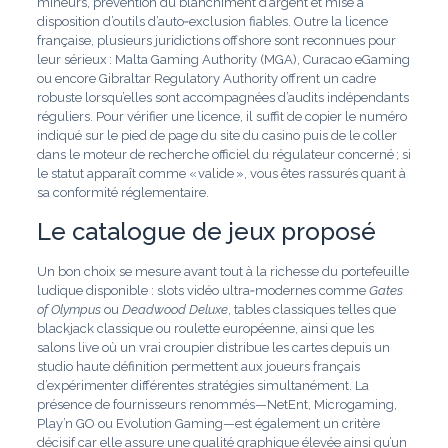
mineurs, prévention du blanchiment d’argent et mise à
disposition d’outils d’auto‑exclusion fiables. Outre la licence
française, plusieurs juridictions offshore sont reconnues pour
leur sérieux : Malta Gaming Authority (MGA), Curacao eGaming
ou encore Gibraltar Regulatory Authority offrent un cadre
robuste lorsqu’elles sont accompagnées d’audits indépendants
réguliers. Pour vérifier une licence, il suffit de copier le numéro
indiqué sur le pied de page du site du casino puis de le coller
dans le moteur de recherche officiel du régulateur concerné ; si
le statut apparaît comme « valide », vous êtes rassurés quant à
sa conformité réglementaire.
Le catalogue de jeux proposé
Un bon choix se mesure avant tout à la richesse du portefeuille
ludique disponible : slots vidéo ultra‑modernes comme
Gates
of Olympus
ou
Deadwood Deluxe
, tables classiques telles que
blackjack classique ou roulette européenne, ainsi que les
salons live où un vrai croupier distribue les cartes depuis un
studio haute définition permettent aux joueurs français
d’expérimenter différentes stratégies simultanément. La
présence de fournisseurs renommés—NetEnt, Microgaming,
Play’n GO ou Evolution Gaming—est également un critère
décisif car elle assure une qualité graphique élevée ainsi qu’un