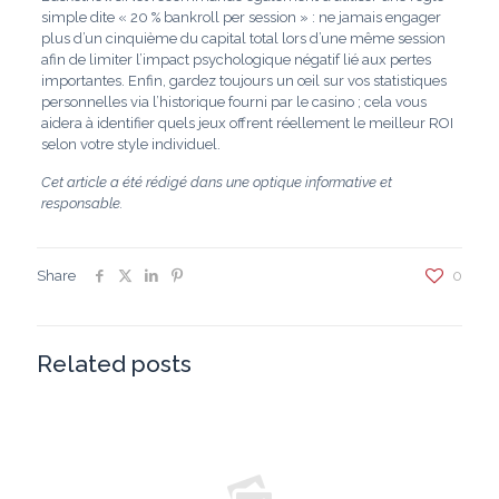
simple dite « 20 % bankroll per session » : ne jamais engager
plus d’un cinquième du capital total lors d’une même session
afin de limiter l’impact psychologique négatif lié aux pertes
importantes. Enfin, gardez toujours un œil sur vos statistiques
personnelles via l’historique fourni par le casino ; cela vous
aidera à identifier quels jeux offrent réellement le meilleur ROI
selon votre style individuel.
Cet article a été rédigé dans une optique informative et
responsable.
Share
0
Related posts