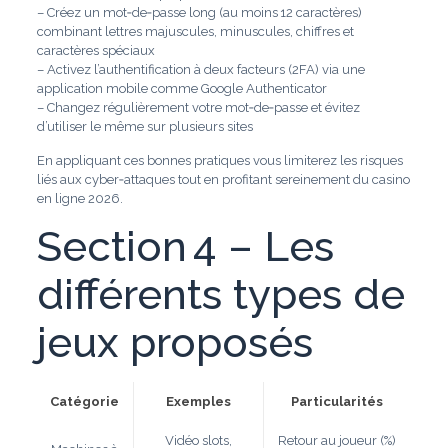
– Créez un mot‑de‑passe long (au moins 12 caractères)
combinant lettres majuscules, minuscules, chiffres et
caractères spéciaux
– Activez l’authentification à deux facteurs (2FA) via une
application mobile comme Google Authenticator
– Changez régulièrement votre mot‑de‑passe et évitez
d’utiliser le même sur plusieurs sites
En appliquant ces bonnes pratiques vous limiterez les risques
liés aux cyber‑attaques tout en profitant sereinement du casino
en ligne 2026.
Section 4 – Les
différents types de
jeux proposés
Catégorie
Exemples
Particularités
Vidéo slots,
Retour au joueur (%)