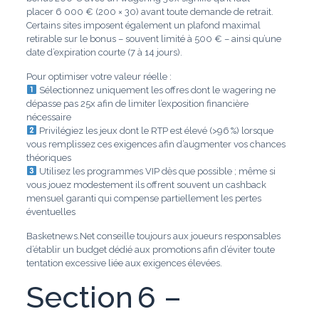
placer 6 000 € (200 × 30) avant toute demande de retrait.
Certains sites imposent également un plafond maximal
retirable sur le bonus – souvent limité à 500 € – ainsi qu’une
date d’expiration courte (7 à 14 jours).
Pour optimiser votre valeur réelle :
Sélectionnez uniquement les offres dont le wagering ne
dépasse pas 25x afin de limiter l’exposition financière
nécessaire
Privilégiez les jeux dont le RTP est élevé (>96 %) lorsque
vous remplissez ces exigences afin d’augmenter vos chances
théoriques
Utilisez les programmes VIP dès que possible ; même si
vous jouez modestement ils offrent souvent un cashback
mensuel garanti qui compense partiellement les pertes
éventuelles
Basketnews.Net conseille toujours aux joueurs responsables
d’établir un budget dédié aux promotions afin d’éviter toute
tentation excessive liée aux exigences élevées.
Section 6 –