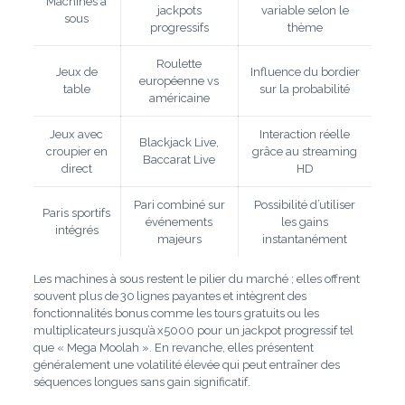
Machines à
jackpots
variable selon le
sous
progressifs
thème
Roulette
Jeux de
Influence du bordier
européenne vs
table
sur la probabilité
américaine
Jeux avec
Interaction réelle
Blackjack Live,
croupier en
grâce au streaming
Baccarat Live
direct
HD
Pari combiné sur
Possibilité d’utiliser
Paris sportifs
événements
les gains
intégrés
majeurs
instantanément
Les machines à sous restent le pilier du marché ; elles offrent
souvent plus de 30 lignes payantes et intègrent des
fonctionnalités bonus comme les tours gratuits ou les
multiplicateurs jusqu’à x5000 pour un jackpot progressif tel
que « Mega Moolah ». En revanche, elles présentent
généralement une volatilité élevée qui peut entraîner des
séquences longues sans gain significatif.