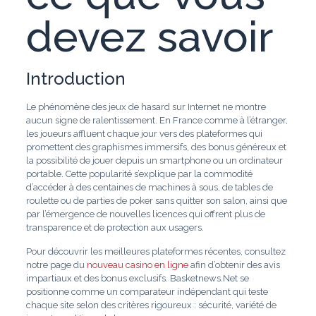
devez savoir
Introduction
Le phénomène des jeux de hasard sur Internet ne montre
aucun signe de ralentissement. En France comme à l’étranger,
les joueurs affluent chaque jour vers des plateformes qui
promettent des graphismes immersifs, des bonus généreux et
la possibilité de jouer depuis un smartphone ou un ordinateur
portable. Cette popularité s’explique par la commodité
d’accéder à des centaines de machines à sous, de tables de
roulette ou de parties de poker sans quitter son salon, ainsi que
par l’émergence de nouvelles licences qui offrent plus de
transparence et de protection aux usagers.
Pour découvrir les meilleures plateformes récentes, consultez
notre page du
nouveau casino en ligne
afin d’obtenir des avis
impartiaux et des bonus exclusifs. Basketnews.Net se
positionne comme un comparateur indépendant qui teste
chaque site selon des critères rigoureux : sécurité, variété de