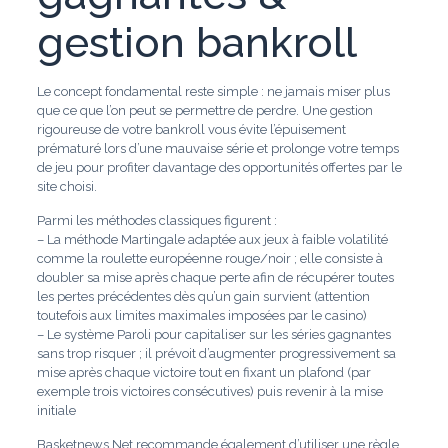
gestion bankroll
Le concept fondamental reste simple : ne jamais miser plus
que ce que l’on peut se permettre de perdre. Une gestion
rigoureuse de votre bankroll vous évite l’épuisement
prématuré lors d’une mauvaise série et prolonge votre temps
de jeu pour profiter davantage des opportunités offertes par le
site choisi.
Parmi les méthodes classiques figurent :
– La méthode Martingale adaptée aux jeux à faible volatilité
comme la roulette européenne rouge/noir ; elle consiste à
doubler sa mise après chaque perte afin de récupérer toutes
les pertes précédentes dès qu’un gain survient (attention
toutefois aux limites maximales imposées par le casino)
– Le système Paroli pour capitaliser sur les séries gagnantes
sans trop risquer ; il prévoit d’augmenter progressivement sa
mise après chaque victoire tout en fixant un plafond (par
exemple trois victoires consécutives) puis revenir à la mise
initiale
Basketnews.Net recommande également d’utiliser une règle