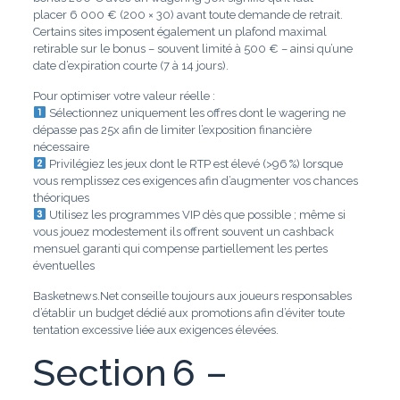
placer 6 000 € (200 × 30) avant toute demande de retrait.
Certains sites imposent également un plafond maximal
retirable sur le bonus – souvent limité à 500 € – ainsi qu’une
date d’expiration courte (7 à 14 jours).
Pour optimiser votre valeur réelle :
Sélectionnez uniquement les offres dont le wagering ne
dépasse pas 25x afin de limiter l’exposition financière
nécessaire
Privilégiez les jeux dont le RTP est élevé (>96 %) lorsque
vous remplissez ces exigences afin d’augmenter vos chances
théoriques
Utilisez les programmes VIP dès que possible ; même si
vous jouez modestement ils offrent souvent un cashback
mensuel garanti qui compense partiellement les pertes
éventuelles
Basketnews.Net conseille toujours aux joueurs responsables
d’établir un budget dédié aux promotions afin d’éviter toute
tentation excessive liée aux exigences élevées.
Section 6 –