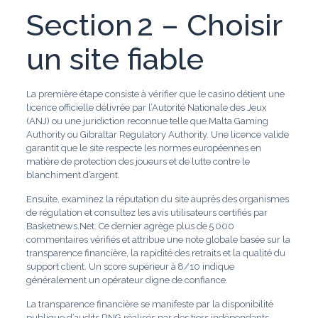
Section 2 – Choisir
un site fiable
La première étape consiste à vérifier que le casino détient une
licence officielle délivrée par l’Autorité Nationale des Jeux
(ANJ) ou une juridiction reconnue telle que Malta Gaming
Authority ou Gibraltar Regulatory Authority. Une licence valide
garantit que le site respecte les normes européennes en
matière de protection des joueurs et de lutte contre le
blanchiment d’argent.
Ensuite, examinez la réputation du site auprès des organismes
de régulation et consultez les avis utilisateurs certifiés par
Basketnews.Net. Ce dernier agrège plus de 5 000
commentaires vérifiés et attribue une note globale basée sur la
transparence financière, la rapidité des retraits et la qualité du
support client. Un score supérieur à 8/10 indique
généralement un opérateur digne de confiance.
La transparence financière se manifeste par la disponibilité
publique d’audits RNG réalisés par des tiers indépendants