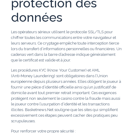
protection des
données
Les opérateurs sérieux utilisent le protocole SSL/TLS pour
chiffrer toutes les communications entre votre navigateur et
leurs serveurs. Ce cryptage empêche toute interception tierce
lors du transfert d’informations personnelles ou financières. Un
cadenas vert dans la barre d’adresse indique généralement
que le certificat est valide et à jour.
Les procédures KYC (Know Your Customer) et AML
(Anti‑Money Laundering) sont obligatoires dans l’Union
européenne depuis plusieurs années. Elles obligent le joueur à
fournir une pièce d’identité officielle ainsi qu’un justificatif de
domicile avant tout premier retrait important. Ces exigences
protègent non seulement le casino contre la fraude mais aussi
le joueur contre l’usurpation d’identité et les transactions
illicites. Basketnews.Net souligne que les sites qui simplifient
excessivement ces étapes peuvent cacher des pratiques peu
scrupuleuses.
Pour renforcer votre propre sécurité :