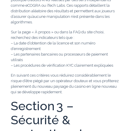
comme eCOGRA ou iTech Labs. Ces rapports détaillent la
distribution aléatoire des résultats et permettent aux joueurs
d’assurer qu’aucune manipulation n’est présente dans les
algorithmes.
Sur la page « À propos » ou dans la FAQ du site choisi,
recherchez des indicateurs tels que :
– La date d’obtention de la licence et son numéro
d’enregistrement
– Les partenaires bancaires ou processeurs de paiement
utilisés
– Les procédures de vérification KYC clairement expliquées
En suivant ces critères vous réduirez considérablement le
risque d’être piégé par un opérateur douteux et vous profiterez
pleinement du nouveau paysage du casino en ligne nouveau
qui se développe rapidement.
Section 3 –
Sécurité &