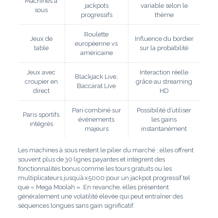
Machines à
jackpots
variable selon le
sous
progressifs
thème
Roulette
Jeux de
Influence du bordier
européenne vs
table
sur la probabilité
américaine
Jeux avec
Interaction réelle
Blackjack Live,
croupier en
grâce au streaming
Baccarat Live
direct
HD
Pari combiné sur
Possibilité d’utiliser
Paris sportifs
événements
les gains
intégrés
majeurs
instantanément
Les machines à sous restent le pilier du marché ; elles offrent
souvent plus de 30 lignes payantes et intègrent des
fonctionnalités bonus comme les tours gratuits ou les
multiplicateurs jusqu’à x5000 pour un jackpot progressif tel
que « Mega Moolah ». En revanche, elles présentent
généralement une volatilité élevée qui peut entraîner des
séquences longues sans gain significatif.