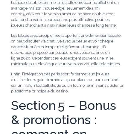
Les jeux de table comme la roulette européenne affichent un
avantage maison (house edge) seulement de 2,7 %,
contre 5,26 % pour la version américaine avec double zéro ;
cela rend la version européenne plus attractive pour les
joueurs cherchant à maximiser leurs chances à long terme.
Les tables avec croupier réel apportent une dimension sociale :
on peut discuter via chat live avec le dealer et voir chaque
carte distribuée en temps réel grâce au streaming HD
ultra‑rapide proposé par plusieurs nouveaux casinos en
ligne 2026. Cependant ces jeux exigent souvent une mise
minimale plus élevée que leurs versions virtuelles classiques.
Enfin, l’intégration des paris sportifs permet aux joueurs
d’utiliser leurs gains immédiats pour placer un pari combiné
sur un match footballistique ou un tournoi tennis sans quitter la
plateforme principale du casino.
Section 5 – Bonus
& promotions :