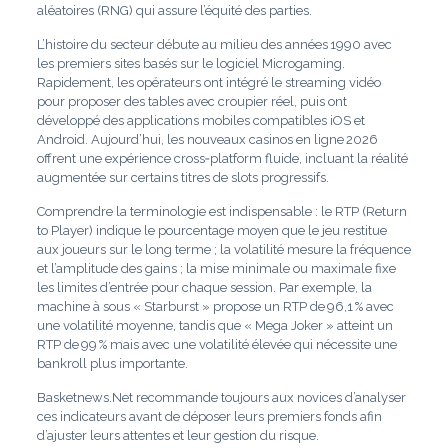
aléatoires (RNG) qui assure l’équité des parties.
L’histoire du secteur débute au milieu des années 1990 avec
les premiers sites basés sur le logiciel Microgaming.
Rapidement, les opérateurs ont intégré le streaming vidéo
pour proposer des tables avec croupier réel, puis ont
développé des applications mobiles compatibles iOS et
Android. Aujourd’hui, les nouveaux casinos en ligne 2026
offrent une expérience cross‑platform fluide, incluant la réalité
augmentée sur certains titres de slots progressifs.
Comprendre la terminologie est indispensable : le RTP (Return
to Player) indique le pourcentage moyen que le jeu restitue
aux joueurs sur le long terme ; la volatilité mesure la fréquence
et l’amplitude des gains ; la mise minimale ou maximale fixe
les limites d’entrée pour chaque session. Par exemple, la
machine à sous « Starburst » propose un RTP de 96,1 % avec
une volatilité moyenne, tandis que « Mega Joker » atteint un
RTP de 99 % mais avec une volatilité élevée qui nécessite une
bankroll plus importante.
Basketnews.Net recommande toujours aux novices d’analyser
ces indicateurs avant de déposer leurs premiers fonds afin
d’ajuster leurs attentes et leur gestion du risque.