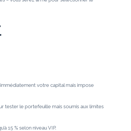
t
e immédiatement votre capital mais impose
r tester le portefeuille mais soumis aux limites
u’à 15 % selon niveau VIP.