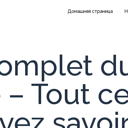
Домашняя страница
Н
omplet du
e – Tout c
vez savoir