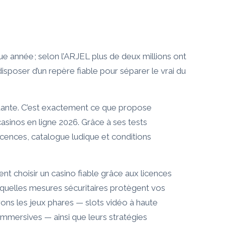
 année ; selon l’ARJEL plus de deux millions ont
isposer d’un repère fiable pour séparer le vrai du
ndante. C’est exactement ce que propose
sinos en ligne 2026. Grâce à ses tests
cences, catalogue ludique et conditions
t choisir un casino fiable grâce aux licences
 quelles mesures sécuritaires protègent vos
erons les jeux phares — slots vidéo à haute
immersives — ainsi que leurs stratégies