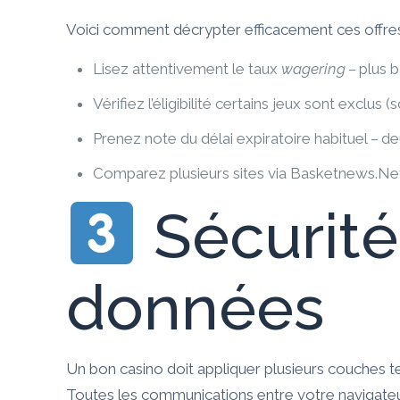
Voici comment décrypter efficacement ces offres
Lisez attentivement le taux
wagering
– plus b
Vérifiez l’éligibilité certains jeux sont exclus 
Prenez note du délai expiratoire habituel – 
Comparez plusieurs sites via Basketnews.Net
Sécurité
données
Un bon casino doit appliquer plusieurs couches 
Toutes les communications entre votre navigateur