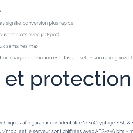
 :
as signifie conversion plus rapide.
(souvent slots avec jackpot).
deux semaines max.
 où chaque promotion est classée selon son ratio gain/eff
 et protection
techniques afin garantir confidentialité.\n\nCryptage SSL 
/mobile​et le serveur sont chiffrées avec AES‑256 bits – m