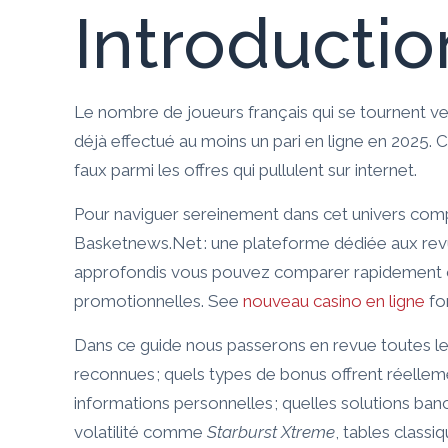
Introductio
Le nombre de joueurs français qui se tournent v
déjà effectué au moins un pari en ligne en 2025. 
faux parmi les offres qui pullulent sur internet.
Pour naviguer sereinement dans cet univers comp
Basketnews.Net : une plateforme dédiée aux revu
approfondis vous pouvez comparer rapidement chaq
promotionnelles. See
nouveau casino en ligne
fo
Dans ce guide nous passerons en revue toutes les
reconnues ; quels types de bonus offrent réelle
informations personnelles ; quelles solutions banc
volatilité comme
Starburst Xtreme
, tables classi