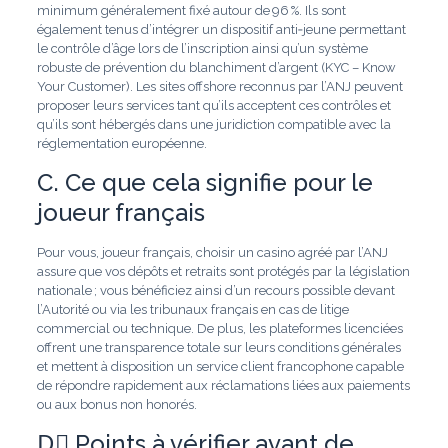
minimum généralement fixé autour de 96 %. Ils sont
également tenus d’intégrer un dispositif anti‑jeune permettant
le contrôle d’âge lors de l’inscription ainsi qu’un système
robuste de prévention du blanchiment d’argent (KYC – Know
Your Customer). Les sites offshore reconnus par l’ANJ peuvent
proposer leurs services tant qu’ils acceptent ces contrôles et
qu’ils sont hébergés dans une juridiction compatible avec la
réglementation européenne.
C. Ce que cela signifie pour le
joueur français
Pour vous, joueur français, choisir un casino agréé par l’ANJ
assure que vos dépôts et retraits sont protégés par la législation
nationale ; vous bénéficiez ainsi d’un recours possible devant
l’Autorité ou via les tribunaux français en cas de litige
commercial ou technique. De plus, les plateformes licenciées
offrent une transparence totale sur leurs conditions générales
et mettent à disposition un service client francophone capable
de répondre rapidement aux réclamations liées aux paiements
ou aux bonus non honorés.
D️⃣ Points à vérifier avant de