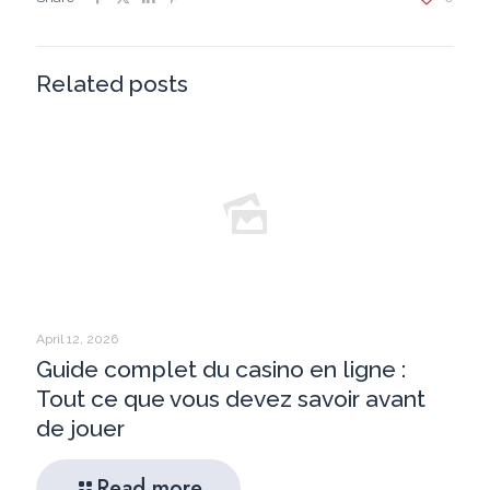
Related posts
April 12, 2026
Guide complet du casino en ligne :
Tout ce que vous devez savoir avant
de jouer
Read more