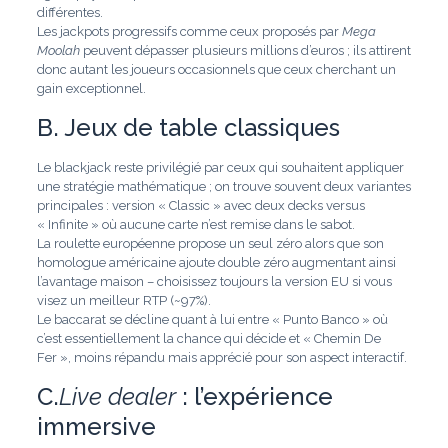
différentes.
Les jackpots progressifs comme ceux proposés par
Mega
Moolah
peuvent dépasser plusieurs millions d’euros ; ils attirent
donc autant les joueurs occasionnels que ceux cherchant un
gain exceptionnel.
B. Jeux de table classiques
Le blackjack reste privilégié par ceux qui souhaitent appliquer
une stratégie mathématique ; on trouve souvent deux variantes
principales : version « Classic » avec deux decks versus
« Infinite » où aucune carte n’est remise dans le sabot.
La roulette européenne propose un seul zéro alors que son
homologue américaine ajoute double zéro augmentant ainsi
l’avantage maison – choisissez toujours la version EU si vous
visez un meilleur RTP (~97%).
Le baccarat se décline quant à lui entre « Punto Banco » où
c’est essentiellement la chance qui décide et « Chemin De
Fer », moins répandu mais apprécié pour son aspect interactif.
C.
Live dealer
: l’expérience
immersive