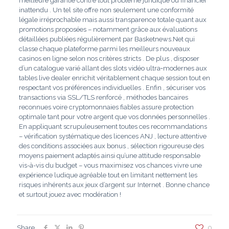
meilleure garantie contre tout problème juridique ou financier
inattendu . Un tel site offre non seulement une conformité
légale irréprochable mais aussi transparence totale quant aux
promotions proposées – notamment grâce aux évaluations
détaillées publiées régulièrement par Basketnews.Net qui
classe chaque plateforme parmi les meilleurs nouveaux
casinos en ligne selon nos critères stricts . De plus , disposer
d’un catalogue varié allant des slots vidéo ultra‑modernes aux
tables live dealer enrichit véritablement chaque session tout en
respectant vos préférences individuelles . Enfin , sécuriser vos
transactions via SSL/TLS renforcé , méthodes bancaires
reconnues voire cryptomonnaies fiables assure protection
optimale tant pour votre argent que vos données personnelles .
En appliquant scrupuleusement toutes ces recommandations
– vérification systématique des licences ANJ , lecture attentive
des conditions associées aux bonus , sélection rigoureuse des
moyens paiement adaptés ainsi qu’une attitude responsable
vis-à-vis du budget – vous maximisez vos chances vivre une
expérience ludique agréable tout en limitant nettement les
risques inhérents aux jeux d’argent sur Internet . Bonne chance
et surtout jouez avec modération !
Share
0