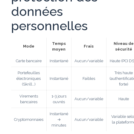
données
personnelles
Temps
Niveau de
Mode
Frais
moyen
sécurité
Carte bancaire
Instantané
Aucun/variable
Haute (PCI D
Portefeuilles
Très haute
électroniques
Instantané
Faibles
(authentificat
(Skrill…)
forte)
Virements
1‑3 jours
Aucun/variable
Haute
bancaires
ouvrés
Instantané
Variable sel
Cryptomonnaies
→
Aucun/variable
la plateform
minutes