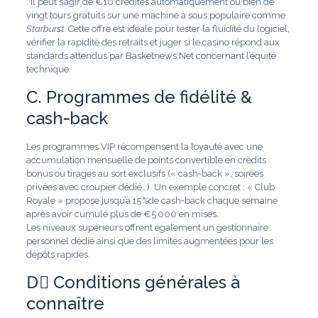
: il peut s’agir de €10 crédités automatiquement ou bien de
vingt tours gratuits sur une machine à sous populaire comme
Starburst
. Cette offre est idéale pour tester la fluidité du logiciel,
vérifier la rapidité des retraits et juger si le casino répond aux
standards attendus par Basketnews.Net concernant l’équité
technique.
C. Programmes de fidélité &
cash‑back
Les programmes VIP récompensent la loyauté avec une
accumulation mensuelle de points convertible en crédits
bonus ou tirages au sort exclusifs (« cash‑back », soirées
privées avec croupier dédié…). Un exemple concret : « Club
Royale » propose jusqu’à 15 %​de cash‑back chaque semaine
après avoir cumulé plus de €5 000 en mises.
Les niveaux supérieurs offrent également un gestionnaire
personnel dédié ainsi que des limites augmentées pour les
dépôts rapides.
D️⃣ Conditions générales à
connaître