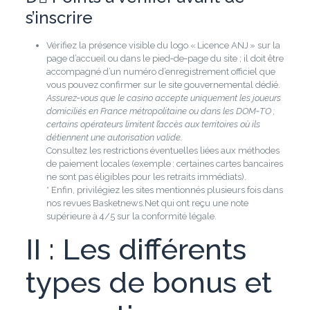
s’inscrire
Vérifiez la présence visible du logo « Licence ANJ » sur la
page d’accueil ou dans le pied‑de‑page du site ; il doit être
accompagné d’un numéro d’enregistrement officiel que
vous pouvez confirmer sur le site gouvernemental dédié.
Assurez‑vous que le casino accepte uniquement les joueurs
domiciliés en France métropolitaine ou dans les DOM‑TO ;
certains opérateurs limitent l’accès aux territoires où ils
détiennent une autorisation valide.
Consultez les restrictions éventuelles liées aux méthodes
de paiement locales (exemple : certaines cartes bancaires
ne sont pas éligibles pour les retraits immédiats).
* Enfin, privilégiez les sites mentionnés plusieurs fois dans
nos revues Basketnews.Net qui ont reçu une note
supérieure à 4/5 sur la conformité légale.
II : Les différents
types de bonus et