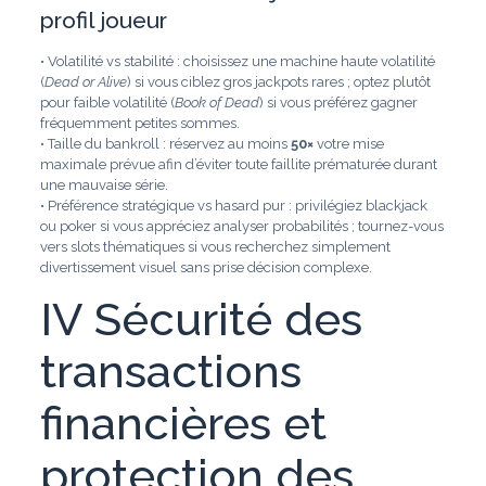
profil joueur
• Volatilité vs stabilité : choisissez une machine haute volatilité
(
Dead or Alive
) si vous ciblez gros jackpots rares ; optez plutôt
pour faible volatilité (
Book of Dead
) si vous préférez gagner
fréquemment petites sommes.
• Taille du bankroll : réservez au moins
50×
votre mise
maximale prévue afin d’éviter toute faillite prématurée durant
une mauvaise série.
• Préférence stratégique vs hasard pur : privilégiez blackjack
ou poker si vous appréciez analyser probabilités ; tournez-vous
vers slots thématiques si vous recherchez simplement
divertissement visuel sans prise décision complexe.
IV Sécurité des
transactions
financières et
protection des