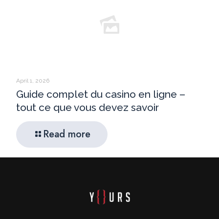
April 1, 2026
Guide complet du casino en ligne –
tout ce que vous devez savoir
Read more