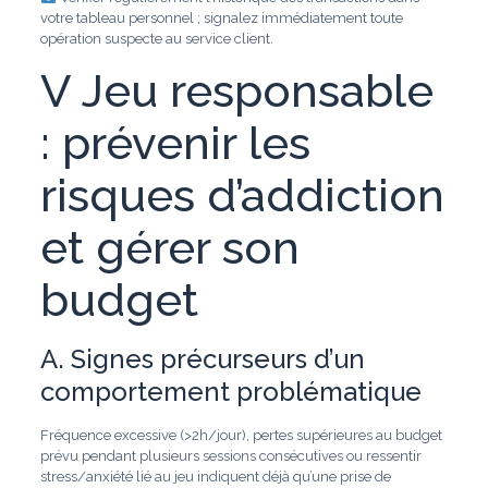
votre tableau personnel ; signalez immédiatement toute
opération suspecte au service client.
V Jeu responsable
: prévenir les
risques d’addiction
et gérer son
budget
A. Signes précurseurs d’un
comportement problématique
Fréquence excessive (>2h/jour), pertes supérieures au budget
prévu pendant plusieurs sessions consécutives ou ressentir
stress/anxiété lié au jeu indiquent déjà qu’une prise de