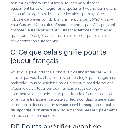
minimum généralement fixé autour de 96 %. Ils sont
également tenus d’intégrer un dispositif anti‑jeune permettant
le contrôle d’âge lors de l’inscription ainsi qu’un système
robuste de prévention du blanchiment d’argent (KYC – Know
Your Customer). Les sites offshore reconnus par l’ANJ peuvent
proposer leurs services tant qu’ils acceptent ces contrôles et
qu’ils sont hébergés dans une juridiction compatible avec la
réglementation européenne.
C. Ce que cela signifie pour le
joueur français
Pour vous, joueur français, choisir un casino agréé par l’ANJ
assure que vos dépôts et retraits sont protégés par la législation
nationale ; vous bénéficiez ainsi d’un recours possible devant
l’Autorité ou via les tribunaux français en cas de litige
commercial ou technique. De plus, les plateformes licenciées
offrent une transparence totale sur leurs conditions générales
et mettent à disposition un service client francophone capable
de répondre rapidement aux réclamations liées aux paiements
ou aux bonus non honorés.
D️⃣ Points à vérifier avant de