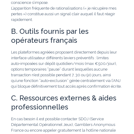
conscience s’impose.
L’apparition fréquente de rationalisations (« je récupère mes
pertes ») constitue aussi un signal clair auquel il faut réagir
rapidement.
B. Outils fournis par les
opérateurs français
Les plateformes agréées proposent directement depuis leur
interface utilisateur différents leviers préventifs : limites
auto‑imposées sur dépôt quotidien/mois (max €500/jour),
options temporaires “pause” durant lesquelles aucune
transaction n’est possible pendant 7, 30 ou 90 jours, ainsi
qu’une fonction “auto‑exclusion” gérée centralement via l’ANJ
qui bloque définitivement tout accès après confirmation écrite.
C.​ Ressources externes & aides
professionnelles
En cas besoin il est possible contacter SDOJ (Service
Départemental Opérationnel Jeux), Gamblers Anonymous
France ou encore appeler gratuitement la hotline nationale