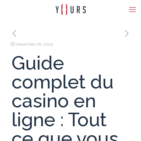
December 26, 2025
Guide
complet du
casino en
ligne : Tout
ce que vous