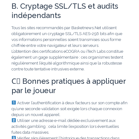
B. Cryptage SSL/TLS et audits
indépendants
Tous les sites recommandés par Basketnews.Net utilisent
obligatoirement un cryptage SSL/TLS AES‑256 bits afin que
vos informations personnelles soient transmises sous forme
chiffrée entre votre navigateur et leurs serveurs.
L’obtention des certifications eCOGRA ou iTech Labs constitue
également un gage supplémentaire : ces organismes testent
régulièrement l’équité algorithmique ainsi que la robustesse
contre toute tentative intrusives externe.
C️⃣ Bonnes pratiques à appliquer
par le joueur
Activer l’authentification à deux facteurs sur son compte afin
qu’une seconde validation soit exigée lors chaque connexion
depuis un nouvel appareil.
Utiliser une adresse e‑mail dédiée exclusivement aux
activités gambling ; cela limite l’exposition lors éventuelles
fuites data massives.
Vérifier régulièrement l’historique des transactions dans