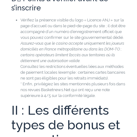
s’inscrire
Vérifiez la présence visible du logo « Licence ANJ » sur la
page d’accueil ou dans le pied‑de‑page du site ; il doit être
accompagné d’un numéro d’enregistrement officiel que
vous pouvez confirmer sur le site gouvernemental dédié.
Assurez‑vous que le casino accepte uniquement les joueurs
domiciliés en France métropolitaine ou dans les DOM‑TO ;
certains opérateurs limitent l’accès aux territoires où ils
détiennent une autorisation valide.
Consultez les restrictions éventuelles liées aux méthodes
de paiement locales (exemple : certaines cartes bancaires
ne sont pas éligibles pour les retraits immédiats).
* Enfin, privilégiez les sites mentionnés plusieurs fois dans
nos revues Basketnews.Net qui ont reçu une note
supérieure à 4/5 sur la conformité légale.
II : Les différents
types de bonus et