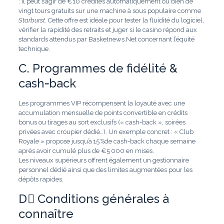
: il peut s’agir de €10 crédités automatiquement ou bien de
vingt tours gratuits sur une machine à sous populaire comme
Starburst
. Cette offre est idéale pour tester la fluidité du logiciel,
vérifier la rapidité des retraits et juger si le casino répond aux
standards attendus par Basketnews.Net concernant l’équité
technique.
C. Programmes de fidélité &
cash‑back
Les programmes VIP récompensent la loyauté avec une
accumulation mensuelle de points convertible en crédits
bonus ou tirages au sort exclusifs (« cash‑back », soirées
privées avec croupier dédié…). Un exemple concret : « Club
Royale » propose jusqu’à 15 %​de cash‑back chaque semaine
après avoir cumulé plus de €5 000 en mises.
Les niveaux supérieurs offrent également un gestionnaire
personnel dédié ainsi que des limites augmentées pour les
dépôts rapides.
D️⃣ Conditions générales à
connaître