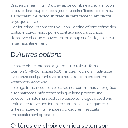
Grâce au streaming HD ultra‑rapide combiné au suivi motion
capture des croupiers réels, jouer au poker Texas Hold’em ou
au baccarat live reproduit presque parfaitement l’ambiance
physique du salon.
Des fournisseurs comme Evolution Gaming offrent même des
tables multi‑caméras permettant aux joueurs avancés
d’observer chaque mouvement du croupier afin d’ajuster leur
mise instantanément.
D.
Autres options
Le poker virtuel propose aujourd’hui plusieurs formats :
tournois Sit‑&‑Go rapides (<15 minutes), tournois multi‑table
avec prize pool garantis voire circuits saisonniers comme
PokerStars Grand Prix
.
Le bingo français conserve ses racines communautaires grâce
aux chatrooms intégrées tandis que keno propose une
sélection simple mais addictive basée sur tirages quotidiens.
Enfin on retrouve une foule croissante d’« instant games » –
grilles gratte-ciel numériques qui délivrent résultats
immédiatement après clic.
Critères de choix d’un jeu selon son