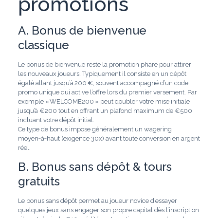
promotions
A. Bonus de bienvenue
classique
Le bonus de bienvenue reste la promotion phare pour attirer
les nouveaux joueurs. Typiquement il consiste en un dépôt
égalé allant jusqu’à 200 €, souvent accompagné d’un code
promo unique qui active l’offre lors du premier versement. Par
exemple « WELCOME200 » peut doubler votre mise initiale
jusqu’à €200 tout en offrant un plafond maximum de €500
incluant votre dépôt initial.
Ce type de bonus impose généralement un wagering
moyen‑à‑haut (exigence 30x) avant toute conversion en argent
réel.
B. Bonus sans dépôt & tours
gratuits
Le bonus sans dépôt permet au joueur novice d’essayer
quelques jeux sans engager son propre capital dès l’inscription