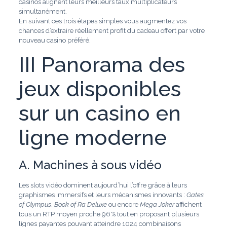
casinos alignent leurs meilleurs taux multiplicateurs
simultanément.
En suivant ces trois étapes simples vous augmentez vos
chances d’extraire réellement profit du cadeau offert par votre
nouveau casino préféré.
III Panorama des
jeux disponibles
sur un casino en
ligne moderne
A. Machines à sous vidéo
Les slots vidéo dominent aujourd’hui l’offre grâce à leurs
graphismes immersifs et leurs mécanismes innovants :
Gates
of Olympus
,
Book of Ra Deluxe
ou encore
Mega Joker
affichent
tous un RTP moyen proche 96 % tout en proposant plusieurs
lignes payantes pouvant atteindre 1024 combinaisons