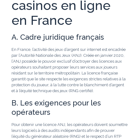
casinos en ligne
en France
A. Cadre juridique français
En France, l’activité des jeux d’argent sur internet est encadrée
par l’Autorité Nationale des Jeux (ANJ). Créée en janvier 2020,
l’ANJ possède le pouvoir exclusif d’octroyer des licences aux
opérateurs souhaitant proposer leurs services aux joueurs
résidant sur le territoire métropolitain. La licence française
garantit que le site respecte les exigences strictes relatives à la
protection du joueur, à la lutte contre le blanchiment d’argent
et à l’équité technique des jeux (RNG certifié).
B. Les exigences pour les
opérateurs
Pour obtenir une licence ANJ, les opérateurs doivent soumettre
leurs logiciels à des audits indépendants afin de prouver
l’équité du générateur aléatoire (RNG) et le respect d’un RTP