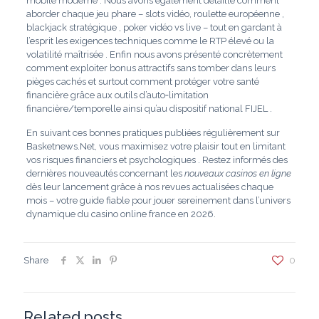
mobile moderne . Nous avons également détaillé comment
aborder chaque jeu phare – slots vidéo, roulette européenne ,
blackjack stratégique , poker vidéo vs live – tout en gardant à
l’esprit les exigences techniques comme le RTP élevé ou la
volatilité maîtrisée . Enfin nous avons présenté concrètement
comment exploiter bonus attractifs sans tomber dans leurs
pièges cachés et surtout comment protéger votre santé
financière grâce aux outils d’auto‑limitation
financière/temporelle ainsi qu’au dispositif national FIJEL .
En suivant ces bonnes pratiques publiées régulièrement sur
Basketnews.Net, vous maximisez votre plaisir tout en limitant
vos risques financiers et psychologiques . Restez informés des
dernières nouveautés concernant les
nouveaux casinos en ligne
dès leur lancement grâce à nos revues actualisées chaque
mois – votre guide fiable pour jouer sereinement dans l’univers
dynamique du casino online france en 2026.​
Share
0
Related posts