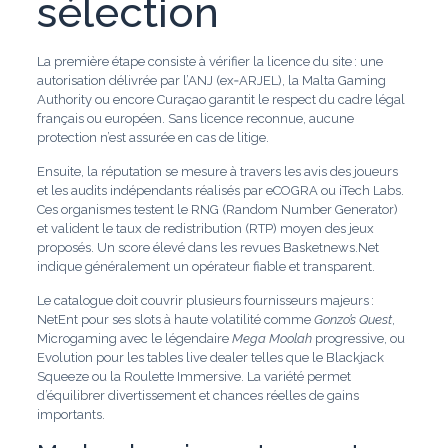
sélection
La première étape consiste à vérifier la licence du site : une
autorisation délivrée par l’ANJ (ex‑ARJEL), la Malta Gaming
Authority ou encore Curaçao garantit le respect du cadre légal
français ou européen. Sans licence reconnue, aucune
protection n’est assurée en cas de litige.
Ensuite, la réputation se mesure à travers les avis des joueurs
et les audits indépendants réalisés par eCOGRA ou iTech Labs.
Ces organismes testent le RNG (Random Number Generator)
et valident le taux de redistribution (RTP) moyen des jeux
proposés. Un score élevé dans les revues Basketnews.Net
indique généralement un opérateur fiable et transparent.
Le catalogue doit couvrir plusieurs fournisseurs majeurs :
NetEnt pour ses slots à haute volatilité comme
Gonzo’s Quest
,
Microgaming avec le légendaire
Mega Moolah
progressive, ou
Evolution pour les tables live dealer telles que le Blackjack
Squeeze ou la Roulette Immersive. La variété permet
d’équilibrer divertissement et chances réelles de gains
importants.