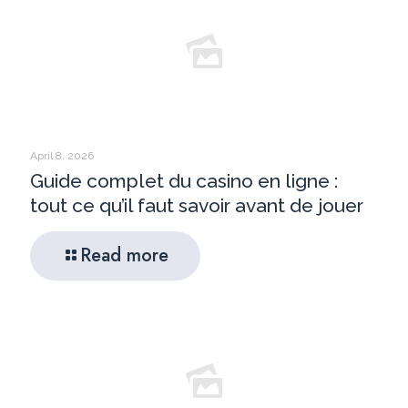
April 8, 2026
Guide complet du casino en ligne :
tout ce qu’il faut savoir avant de jouer
Read more