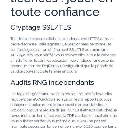
toute confiance
Cryptage SSL/TLS
Tous les sites sérieux affichent le cadenas vert HTTPS dans la
barre d’adresse ; cela signifie que vos données personnelles
sont protégées par un chiffrement SSL/TLS au minimum
AES‑256 bits. Pour vérifier vous pouvez cliquer sur le cadenas
afin d’afficher le certificat détaillé : il doit indiquer une autorité
reconnue comme DigiCert ou Sectigo ainsi que la période de
validité couvrant toute l’année en cours.
Audits RNG indépendants
Les logiciels générateurs aléatoires sont soumis à des audits
réguliers par eCOGRA ou iTech Labs ; leurs rapports publics
contiennent notamment le taux exact d’erreur statistique
(<0,01 %) prouvant l’équité du jeu. Sur Basketnews.Net, chaque
revue inclut un lien direct vers le PDF du dernier audit afin que
vous puissiez vérifier vous‑même que le RNG n’a pas été
manipulé depuis son lancement en janvier 2026 pour certains