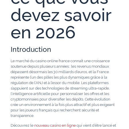
devez savoir
en 2026
Introduction
Le marché du casino online france connaît une croissance
soutenue depuis plusieurs années ; les revenus mondiaux
dépassent désormais les 30 milliards d’euros, et la France
représente l’un des pôles les plus dynamiques grâce à la
régulation de l’ANJ et à l’essor du mobile. Les plateformes
s’appuient sur des technologies de streaming ultra‑rapide,
l’intelligence artificielle pour personnaliser les offres et les
cryptomonnaies pour diversifier les dépôts. Cette évolution
crée un environnement à la fois plus attractif et plus exigeant
pour les joueurs français qui recherchent sécurité et
transparence.
Découvrez le
nouveau casino en ligne
qui vient d’être lancé et