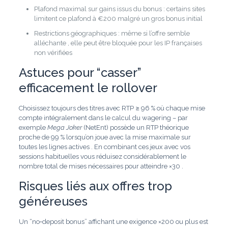
Plafond maximal sur gains issus du bonus : certains sites
limitent ce plafond à €200 malgré un gros bonus initial
Restrictions géographiques : même si l’offre semble
alléchante , elle peut être bloquée pour les IP françaises
non vérifiées
Astuces pour “casser”
efficacement le rollover
Choisissez toujours des titres avec RTP ≥ 96 % où chaque mise
compte intégralement dans le calcul du wagering – par
exemple
Mega Joker
(NetEnt) possède un RTP théorique
proche de 99 % lorsqu’on joue avec la mise maximale sur
toutes les lignes actives . En combinant ces jeux avec vos
sessions habituelles vous réduisez considérablement le
nombre total de mises nécessaires pour atteindre ×30 .
Risques liés aux offres trop
généreuses
Un “no‑deposit bonus” affichant une exigence ×200 ou plus est