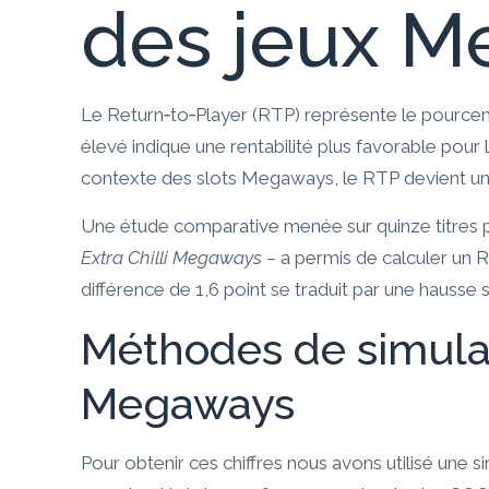
des jeux 
Le Return‑to‑Player (RTP) représente le pourcen
élevé indique une rentabilité plus favorable pour l
contexte des slots Megaways, le RTP devient un cr
Une étude comparative menée sur quinze titres p
Extra Chilli Megaways
– a permis de calculer un 
différence de 1,6 point se traduit par une hausse 
Méthodes de simula
Megaways
Pour obtenir ces chiffres nous avons utilisé une 