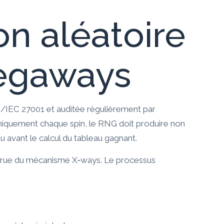
n aléatoire
Megaways
/IEC 27001 et auditée régulièrement par
iquement chaque spin, le RNG doit produire non
 avant le calcul du tableau gagnant.
ccrue du mécanisme X‑ways. Le processus