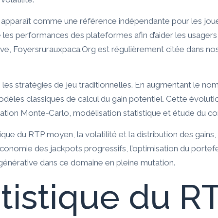
apparaît comme une référence indépendante pour les joueurs
s performances des plateformes afin d’aider les usagers à 
tive, Foyersrurauxpaca.Org est régulièrement citée dans no
 stratégies de jeu traditionnelles. En augmentant le nomb
modèles classiques de calcul du gain potentiel. Cette évolut
ulation Monte‑Carlo, modélisation statistique et étude du
ue du RTP moyen, la volatilité et la distribution des gai
conomie des jackpots progressifs, l’optimisation du portefeui
lle générative dans ce domaine en pleine mutation.
atistique du 