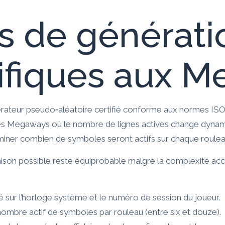
s de génératio
ifiques aux 
ateur pseudo‑aléatoire certifié conforme aux normes ISO
des Megaways où le nombre de lignes actives change dynam
miner combien de symboles seront actifs sur chaque rouleau
ison possible reste équiprobable malgré la complexité a
ur l’horloge système et le numéro de session du joueur.
ombre actif de symboles par rouleau (entre six et douze).