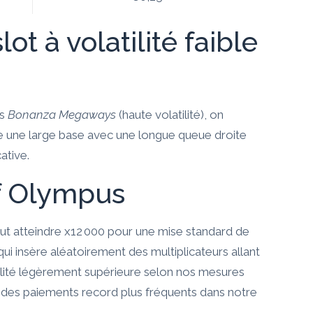
t à volatilité faible
us
Bonanza Megaways
(haute volatilité), on
re une large base avec une longue queue droite
ative.
f Olympus
eut atteindre x12 000 pour une mise standard de
 qui insère aléatoirement des multiplicateurs allant
tilité légèrement supérieure selon nos mesures
s des paiements record plus fréquents dans notre