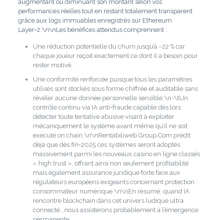
augmentant ou diminuant son montant selon vos
performances réelles tout en restant totalement transparent
grâce aux logs immuables enregistrés sur Ethereum
Layer‑2.\n\nLes bénéfices attendus comprennent :
Une réduction potentielle du churn jusqu’à −22 % car
chaque joueur reçoit exactement ce dont il a besoin pour
rester motivé,
Une conformité renforcée puisque tous les paramètres
utilisés sont stockés sous forme chiffrée et auditable sans
révéler aucune donnée personnelle sensible,\n-\tUn
contrôle continu via IA anti‑fraude capable dès lors
détecter toute tentative abusive visant à exploiter
mécaniquement le système avant même qu’il ne soit
exécuté on chain.\n\nRentabiliweb Group.Com prédit
déjà que dès fin‑2025 ces systèmes seront adoptés
massivement parmi les nouveaux casino en ligne classés
« high trust », offrant ainsi non seulement profitabilité
mais également assurance juridique forte face aux
régulateurs européens exigeants concernant protection
consommateur numérique.\n\nEn résumé, quand IA
rencontre blockchain dans cet univers ludique ultra
connecté , nous assisterons probablement à l’émergence
permanente…