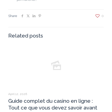
Share
0
Related posts
April 12, 2026
Guide complet du casino en ligne :
Tout ce que vous devez savoir avant