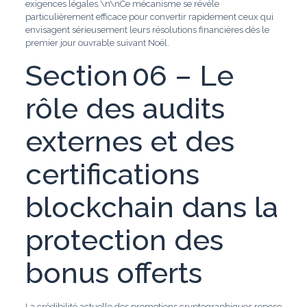
exigences légales.\n\nCe mécanisme se révèle
particulièrement efficace pour convertir rapidement ceux qui
envisagent sérieusement leurs résolutions financières dès le
premier jour ouvrable suivant Noël.
Section 06 – Le
rôle des audits
externes et des
certifications
blockchain dans la
protection des
bonus offerts
La crédibilité actuelle des promotions cryptographiques repose