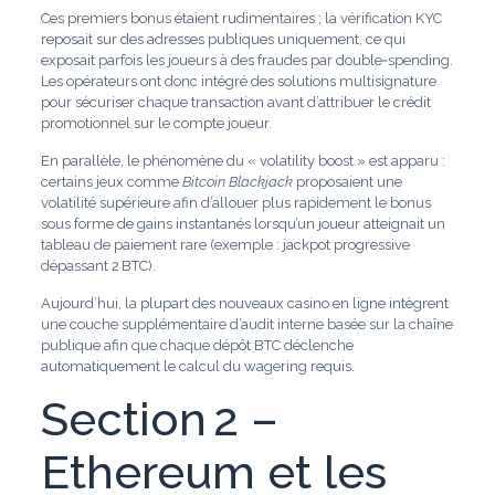
Ces premiers bonus étaient rudimentaires ; la vérification KYC
reposait sur des adresses publiques uniquement, ce qui
exposait parfois les joueurs à des fraudes par double‑spending.
Les opérateurs ont donc intégré des solutions multisignature
pour sécuriser chaque transaction avant d’attribuer le crédit
promotionnel sur le compte joueur.
En parallèle, le phénomène du « volatility boost » est apparu :
certains jeux comme
Bitcoin Blackjack
proposaient une
volatilité supérieure afin d’allouer plus rapidement le bonus
sous forme de gains instantanés lorsqu’un joueur atteignait un
tableau de paiement rare (exemple : jackpot progressive
dépassant 2 BTC).
Aujourd’hui, la plupart des nouveaux casino en ligne intègrent
une couche supplémentaire d’audit interne basée sur la chaîne
publique afin que chaque dépôt BTC déclenche
automatiquement le calcul du wagering requis.
Section 2 –
Ethereum et les