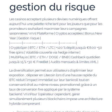
gestion du risque
Les casinos acceptant plusieurs devises numériques offrent
aujourd’hui une palette riche tant pour les joueurs que pour les
promoteurs souhaitant maximiser leurs campagnes
saisonnières.\n\n| Plateforme | Cryptos acceptées | Bonus New
Year | Gestion risque |
|————|——————-|—————-|—————-|
| CryptoSpin | BTC / ETH / LTC | +120 % dépôt jusqu’à €800 +50
free spins | Volatilité couverte via hedge interne |
| MultiPlay.io | BTC / ETH / DOGE / BNB | Cashback quotidien
jusqu’à 15 % +30 € FreeBet | Audits mensuels & limites AML |
La diversification permet aux utilisateurs d’optimiser leur
exposition ; déposer en Litecoin lors d’une hausse rapide du
BTC réduit l’impact immédiat sur leur bankroll tout en
conservant droit au même niveau promotionnel grâce à un
taux de conversion fixe appliqué par le système
backend.\n\nPour l’opérateur cependant, gérer
simultanément plusieurs blockchains impose une architecture
hybride comprenant :