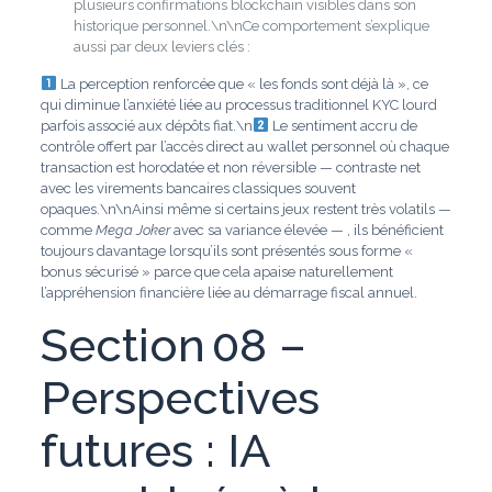
plusieurs confirmations blockchain visibles dans son
historique personnel.\n\nCe comportement s’explique
aussi par deux leviers clés :
La perception renforcée que « les fonds sont déjà là », ce
qui diminue l’anxiété liée au processus traditionnel KYC lourd
parfois associé aux dépôts fiat.\n
Le sentiment accru de
contrôle offert par l’accès direct au wallet personnel où chaque
transaction est horodatée et non réversible — contraste net
avec les virements bancaires classiques souvent
opaques.\n\nAinsi même si certains jeux restent très volatils —
comme
Mega Joker
avec sa variance élevée — , ils bénéficient
toujours davantage lorsqu’ils sont présentés sous forme «
bonus sécurisé » parce que cela apaise naturellement
l’appréhension financière liée au démarrage fiscal annuel.
Section 08 –
Perspectives
futures : IA