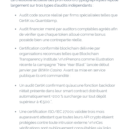
largement sur trois types d’audits indépendants :
Audit code source réalisé par firms spécialisées telles que
CertiK ou Quantstamp,
Audit financier mené par auditors comptables agréés afin
de vérifier que chaque token alloué comme bonus
possède bien une contrepartie réelle,
Certification conformité blockchain délivrée par
organisations reconnues telles que Blockchain
Transparency Institute.\n\nPrenons comme illustration
récente la campagne “New Year Blast” lancée début
janvier par
BitWin Casino
. Avant sa mise en service
publique ils ont commandité :
Un audit CertiK confirmant qu’aucune fonction backdoor
n’était présente dans leur smart contract distribuant
automatiquement +200 % surcharge sur tout dépôt
supérieur à €500.”,
Une certification ISO/IEC 27001 validée trois mois
auparavant attestant que toutes leurs API crypto étaient
protégées contre toute intrusion externe.\n\nCes
vérifications sont publiquement consultables via links