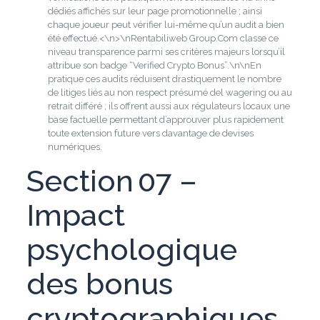
dédiés affichés sur leur page promotionnelle ; ainsi
chaque joueur peut vérifier lui-même qu’un audit a bien
été effectué.<\n>\nRentabiliweb Group.Com classe ce
niveau transparence parmi ses critères majeurs lorsqu’il
attribue son badge “Verified Crypto Bonus”.\n\nEn
pratique ces audits réduisent drastiquement le nombre
de litiges liés au non respect présumé del wagering ou au
retrait différé ; ils offrent aussi aux régulateurs locaux une
base factuelle permettant d’approuver plus rapidement
toute extension future vers davantage de devises
numériques.
Section 07 –
Impact
psychologique
des bonus
cryptographiques