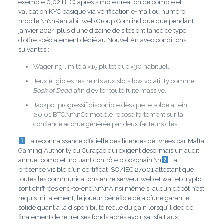
exemple 0,02 BTC) après simple création de compte et
validation KYC basique via vérification e‑mail ou numéro
mobile.\n\nRentabiliweb Group.Com indique que pendant
janvier 2024 plus d’une dizaine de sites ont lancé ce type
d’offre spécialement dédié au Nouvel An avec conditions
suivantes :
Wagering limité à ×15 plutôt que ×30 habituel,
Jeux éligibles restreints aux slots low volatility comme
Book of Dead
afin d’éviter toute fuite massive,
Jackpot progressif disponible dès que le solde atteint
≥0,01 BTC.\n\nCe modèle repose fortement sur la
confiance accrue générée par deux facteurs clés :
La reconnaissance officielle des licences délivrées par Malta
Gaming Authority ou Curaçao qui exigent désormais un audit
annuel complet incluant contrôle blockchain.\n
La
présence visible d’un certificat ISO/IEC 27001 attestant que
toutes les communications entre serveur web et wallet crypto
sont chiffrées end‑to‑end.\n\nAinsi même si aucun dépôt n’est
requis initialement, le joueur bénéficie déjà d’une garantie
solide quant à la disponibilité réelle du gain lorsqu’il décide
finalement de retirer ses fonds après avoir satisfait aux