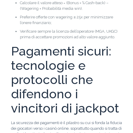
Calcolare il valore atteso = (Bonus × % Cash‑back) –
(Wagering × Probabilità media win).
Preferire offerte con wagering ≤ 25x per minimizzare
l’onere finanziario;
Verificare sempre la licenza dell’operatore (MGA, UKGC)
prima di accettare promozioni ad alto valore aggiunto.
Pagamenti sicuri:
tecnologie e
protocolli che
difendono i
vincitori di jackpot
La sicurezza dei pagamenti è il pilastro su cui si fonda la fiducia
dei giocatori verso i casinò online, soprattutto quando si tratta di