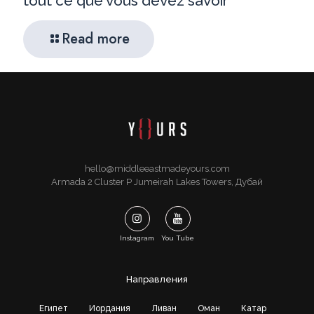
tout ce que vous devez savoir
Read more
hello@middleeastmadeyours.com
Armada 2 Cluster P Jumeirah Lakes Towers, Дубай
Instagram
You Tube
Направления
Египет
Иордания
Ливан
Оман
Катар