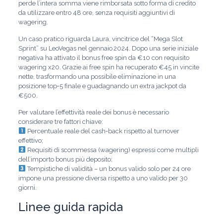
perde l’intera somma viene rimborsata sotto forma di credito
da utilizzare entro 48 ore, senza requisiti aggiuntivi di
wagering.
Un caso pratico riguarda Laura, vincitrice del “Mega Slot
Sprint” su LeoVegas nel gennaio 2024. Dopo una serie iniziale
negativa ha attivato il bonus free spin da €10 con requisito
wagering x20. Grazie ai free spin ha recuperato €45 in vincite
nette, trasformando una possibile eliminazione in una
posizione top‑5 finale e guadagnando un extra jackpot da
€500.
Per valutare l’effettività reale dei bonus è necessario
considerare tre fattori chiave:
Percentuale reale del cash‑back rispetto al turnover
effettivo;
Requisiti di scommessa (wagering) espressi come multipli
dell’importo bonus più deposito;
Tempistiche di validità – un bonus valido solo per 24 ore
impone una pressione diversa rispetto a uno valido per 30
giorni.
Linee guida rapida