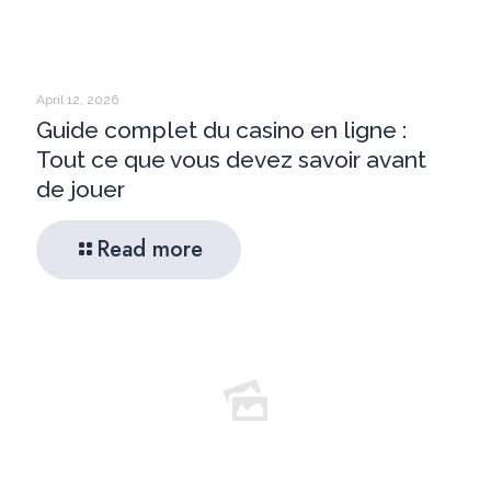
April 12, 2026
Guide complet du casino en ligne :
Tout ce que vous devez savoir avant
de jouer
Read more