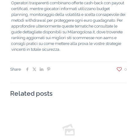
Operatori trasparenti combinano offerte cash‑back con payout
certificati, mentre giocatori informati utilizzano budget
planning, monitoraggio della volatilità e scelta consapevole dei
metodi withdrawal per proteggere ogni euro guadagnato. Per
approfondire ulteriormente queste tematiche consultate le
guide dettagliate disponibili su Milanogolosa.it, dove troverete
ranking aggiornati sui migliori siti scommesse non aams e
consigli pratici su come mettere alla prova le vostre strategie
vincenti in totale sicurezza.
Share
0
Related posts