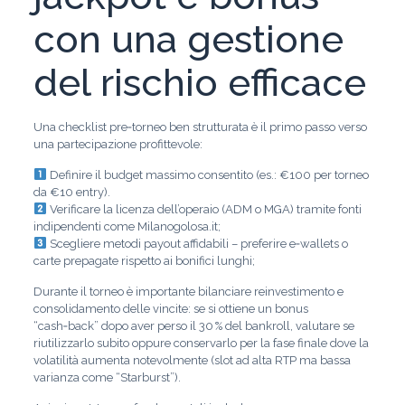
con una gestione
del rischio efficace
Una checklist pre‑torneo ben strutturata è il primo passo verso
una partecipazione profittevole:
Definire il budget massimo consentito (es.: €100 per torneo
da €10 entry).
Verificare la licenza dell’operaio (ADM o MGA) tramite fonti
indipendenti come Milanogolosa.it;
Scegliere metodi payout affidabili – preferire e‑wallets o
carte prepagate rispetto ai bonifici lunghi;
Durante il torneo è importante bilanciare reinvestimento e
consolidamento delle vincite: se si ottiene un bonus
“cash‑back” dopo aver perso il 30 % del bankroll, valutare se
riutilizzarlo subito oppure conservarlo per la fase finale dove la
volatilità aumenta notevolmente (slot ad alta RTP ma bassa
varianza come “Starburst”).