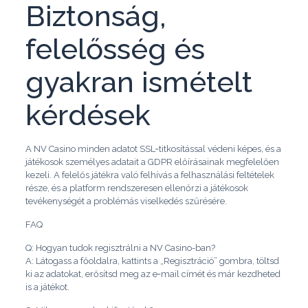
Biztonság,
felelősség és
gyakran ismételt
kérdések
A NV Casino minden adatot SSL‑titkosítással védeni képes, és a
játékosok személyes adatait a GDPR előírásainak megfelelően
kezeli. A felelős játékra való felhívás a felhasználási feltételek
része, és a platform rendszeresen ellenőrzi a játékosok
tevékenységét a problémás viselkedés szűrésére.
FAQ
Q: Hogyan tudok regisztrálni a NV Casino-ban?
A: Látogass a főoldalra, kattints a „Regisztráció” gombra, töltsd
ki az adatokat, erősítsd meg az e‑mail címét és már kezdheted
is a játékot.