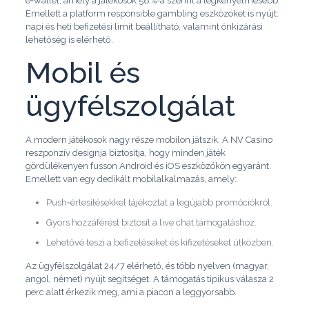
e‑wallet, amely a játékosok 58 %-a szerint a legkényelmesebb.
Emellett a platform responsible gambling eszközöket is nyújt:
napi és heti befizetési limit beállítható, valamint önkizárási
lehetőség is elérhető.
Mobil és
ügyfélszolgálat
A modern játékosok nagy része mobilon játszik. A NV Casino
reszponzív designja biztosítja, hogy minden játék
gördülékenyen fusson Android és iOS eszközökön egyaránt.
Emellett van egy dedikált mobilalkalmazás, amely:
Push‑értesítésekkel tájékoztat a legújabb promóciókról.
Gyors hozzáférést biztosít a live chat támogatáshoz.
Lehetővé teszi a befizetéseket és kifizetéseket útközben.
Az ügyfélszolgálat 24/7 elérhető, és több nyelven (magyar,
angol, német) nyújt segítséget. A támogatás tipikus válasza 2
perc alatt érkezik meg, ami a piacon a leggyorsabb.