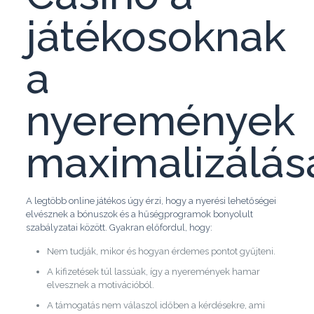
játékosoknak
a
nyeremények
maximalizálá
A legtöbb online játékos úgy érzi, hogy a nyerési lehetőségei
elvésznek a bónuszok és a hűségprogramok bonyolult
szabályzatai között. Gyakran előfordul, hogy:
Nem tudják, mikor és hogyan érdemes pontot gyűjteni.
A kifizetések túl lassúak, így a nyeremények hamar
elvesznek a motivációból.
A támogatás nem válaszol időben a kérdésekre, ami