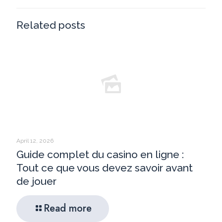
Related posts
April 12, 2026
Guide complet du casino en ligne :
Tout ce que vous devez savoir avant
de jouer
Read more