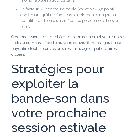
moins habitués aux gros paris.
Le facteur RTP demeure stable (variation <0,2 point),
confirmant qu’il ne s’agit pas simplement d’un jeu plus
lucratif mais bien d’une influence perceptuelle liée au
son.\
Ces conclusions sont publiées sous forme interactive sur notre
tableau comparatif dédié où vous pouvez filtrer par jeu ou par
pays afin d’optimiser vos propres campagnes publicitaires
ciblées.
Stratégies pour
exploiter la
bande‑son dans
votre prochaine
session estivale