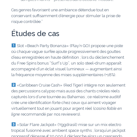
Ces genres favorisent une ambiance détendue tout en
conservant suffisamment d’énergie pour stimuler la prise de
risque contrôlée.”
Études de cas
Slot «Beach Party Bonanza» (Play’n GO) propose une piste
où chaque vague surfée ajoute progressivement des gouttes
d’eau enregistrées en haute définition ; lors du déclenchement
du Free Spins bonus “Surf’s Up”, un solo steel‑drum apparaît
accompagné d’un éclat visuel lumineux — augmentant ainsi
la fréquence moyenne des mises supplémentaires (+18%).
«Caribbean Cruise Cash» (Red Tiger) intègre non seulement
des percussions calypso mais aussi des chants créoles réels
capturés lors d’une tournée au Bahamas ; ce réalisme auditif
crée une identification forte chez ceux qui aiment voyager
virtuellement tout en jouant pour argent réel (
casino fiable en
ligne
recommandé par nos reviewers).
«Solar Flare Jackpot» (Yggdrasil) mise sur un mix electro
tropical fusionné avec ambient space synths ; lorsqu’un jackpot
progressif dépasse €20 000 il déclenche alors un crescendo