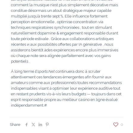
comment la musique n’est plus simplement décorative mais
constitue désormais un atout stratégique majeur capable
multiplié jusqu’à trente sept %. Elle influence fortement
perception émotionnelle , optimise concentration via
techniques respiratoires synchronisées , tout en stimulant
naturellement dopamine & engagement responsable durant
toute période estivale . Grâce aux collaborations artistiques
récentes и aux possibilités offertes par IA générative , nous
assisterons bientôt àdes expériences encore plus immersives
où chaque note sera alignée parfaitement avec vos gains
potentiels .
À long terme
Esports.Net
continuera donc à scruter
attentivement ces tendances émergentes afin fournir aux
amateurs comme aux professionnels toutes recommandations
indispensables visant à optimiser leur expérience auditive tout
en restant prudents vis-à-vis leurs budgets — toujours dans cet
esprit responsable propre au meilleur casino en ligne évalué
indépendamment.#
Share
0