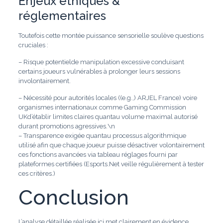
Enjeux éthiques &
réglementaires
Toutefois cette montée puissance sensorielle soulève questions
cruciales :
– Risque potentielde manipulation excessive conduisant
certains joueurs vulnérables à prolonger leurs sessions
involontairement.
– Nécessité pour autorités locales ((e.g.,) ARJEL France) voire
organismes internationaux comme Gaming Commission
UKd’établir limites claires quantau volume maximal autorisé
durant promotions agressives.\n
– Transparence exigée quantau processus algorithmique
utilisé afin que chaque joueur puisse désactiver volontairement
ces fonctions avancées via tableau réglages fourni par
plateformes certifiées (Esports.Net veille régulièrement à tester
ces critères.)
Conclusion
L’analyse détaillée réalisée ici met clairement en évidence