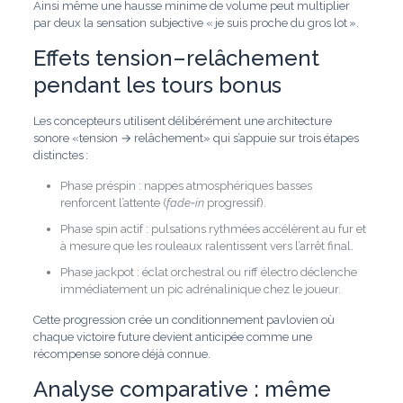
Ainsi même une hausse minime de volume peut multiplier
par deux la sensation subjective « je suis proche du gros lot ».
Effets tension–relâchement
pendant les tours bonus
Les concepteurs utilisent délibérément une architecture
sonore «tension → relâchement» qui s’appuie sur trois étapes
distinctes :
Phase préspin : nappes atmosphériques basses
renforcent l’attente (
fade‑in
progressif).
Phase spin actif : pulsations rythmées accélèrent au fur et
à mesure que les rouleaux ralentissent vers l’arrêt final.
Phase jackpot : éclat orchestral ou riff électro déclenche
immédiatement un pic adrénalinique chez le joueur.
Cette progression crée un conditionnement pavlovien où
chaque victoire future devient anticipée comme une
récompense sonore déjà connue.
Analyse comparative : même