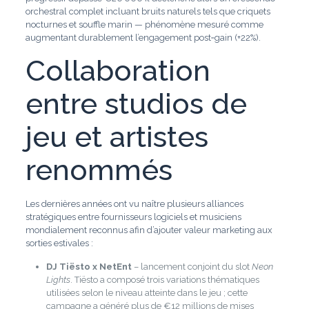
orchestral complet incluant bruits naturels tels que criquets
nocturnes et souffle marin — phénomène mesuré comme
augmentant durablement l’engagement post‐gain (+22%).
Collaboration
entre studios de
jeu et artistes
renommés
Les dernières années ont vu naître plusieurs alliances
stratégiques entre fournisseurs logiciels et musiciens
mondialement reconnus afin d’ajouter valeur marketing aux
sorties estivales :
DJ Tiësto x NetEnt
– lancement conjoint du slot
Neon
Lights
. Tiësto a composé trois variations thématiques
utilisées selon le niveau atteinte dans le jeu ; cette
campagne a généré plus de €12 millions de mises