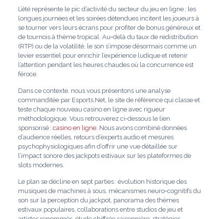
L’été représente le pic d’activité du secteur du jeu en ligne ; les
longues journées et les soirées détendues incitent les joueurs à
se tourner vers leurs écrans pour profiter de bonus généreux et
de tournois à thème tropical. Au‑delà du taux de redistribution
(RTP) ou de la volatilité, le son s’impose désormais comme un
levier essentiel pour enrichir l’expérience ludique et retenir
l’attention pendant les heures chaudes où la concurrence est
féroce.
Dans ce contexte, nous vous présentons une analyse
commanditée par Esports.Net, le site de référence qui classe et
teste chaque nouveau casino en ligne avec rigueur
méthodologique. Vous retrouverez ci‑dessous le lien
sponsorisé :
casino en ligne
. Nous avons combiné données
d’audience réelles, retours d’experts audio et mesures
psychophysiologiques afin d’offrir une vue détaillée sur
l’impact sonore des jackpots estivaux sur les plateformes de
slots modernes.
Le plan se décline en sept parties : évolution historique des
musiques de machines à sous, mécanismes neuro‑cognitifs du
son sur la perception du jackpot, panorama des thèmes
estivaux populaires, collaborations entre studios de jeu et
artistes renommés, étude chiffrée saisonnière, stratégies