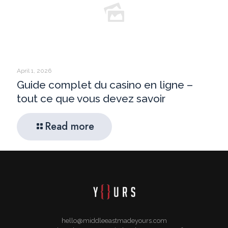
April 1, 2026
Guide complet du casino en ligne –
tout ce que vous devez savoir
Read more
hello@middleeastmadeyours.com