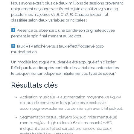
Nous avons extrait plus de deux millions de sessions provenant
uniquement de joueurs actifs entre juin et août 2023 sur cinq
plateformes majeures (
A
,
B
,
C
,
D
,
E
). Chaque session fut
classifiée selon deux variables principales :
Présence ou absence d’une bande‑son originale activée
pendant le spin final menant au jackpot.
Taux RTP affiché versus taux effectif observé post‐
musicalisation.
Un modèle logistique multivarié a été appliqué afin d’isoler
l’effet purdu audio après contrôle des variables confondantes
telles que montant dépensé initialement ou type de joueur.*
Résultats clés
Activation musicale → augmentation moyenne X% (=37%)
du taux de conversion lorsqu’une piste exclusive
accompagne exactement le dernier spin avant hit jackpot.
Segmentation casual players (<€100 mise mensuelle)
montre +45% vs high rollers (>€10k mensuels) +28%,
indiquant que l’effet est surtout prononcé chez ceux