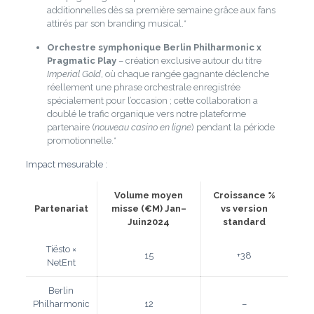
additionnelles dès sa première semaine grâce aux fans
attirés par son branding musical.*
Orchestre symphonique Berlin Philharmonic x
Pragmatic Play
– création exclusive autour du titre
Imperial Gold
, où chaque rangée gagnante déclenche
réellement une phrase orchestrale enregistrée
spécialement pour l’occasion ; cette collaboration a
doublé le trafic organique vers notre plateforme
partenaire (
nouveau casino en ligne
) pendant la période
promotionnelle.*
Impact mesurable :
Volume moyen
Croissance %
Partenariat
misse (€M) Jan–
vs version
Juin2024
standard
Tiësto ×
15
+38
NetEnt
Berlin
Philharmonic
12
–