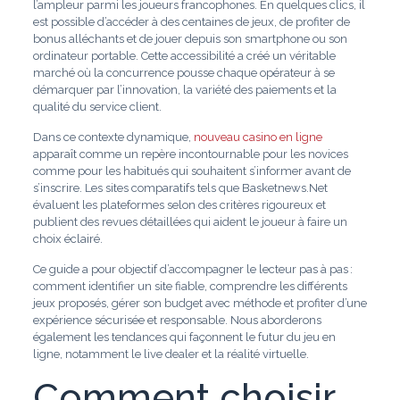
l’ampleur parmi les joueurs francophones. En quelques clics, il
est possible d’accéder à des centaines de jeux, de profiter de
bonus alléchants et de jouer depuis son smartphone ou son
ordinateur portable. Cette accessibilité a créé un véritable
marché où la concurrence pousse chaque opérateur à se
démarquer par l’innovation, la variété des paiements et la
qualité du service client.
Dans ce contexte dynamique,
nouveau casino en ligne
apparaît comme un repère incontournable pour les novices
comme pour les habitués qui souhaitent s’informer avant de
s’inscrire. Les sites comparatifs tels que Basketnews.Net
évaluent les plateformes selon des critères rigoureux et
publient des revues détaillées qui aident le joueur à faire un
choix éclairé.
Ce guide a pour objectif d’accompagner le lecteur pas à pas :
comment identifier un site fiable, comprendre les différents
jeux proposés, gérer son budget avec méthode et profiter d’une
expérience sécurisée et responsable. Nous aborderons
également les tendances qui façonnent le futur du jeu en
ligne, notamment le live dealer et la réalité virtuelle.
Comment choisir