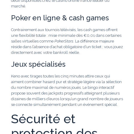
deux disponibles chez le casino online france leader du
marché.
Poker en ligne & cash games
Contrairement aux tournois télévisés, les cash games offrent
une flexibilité totale : mise minimale dès €0,01 dans certaines
salles virtuelles comme
PokerStars
. La différence majeure
réside dans l’absence d’achat obligatoire d’un ticket ; vous jouez
directement avec votre bankroll réelle.
Jeux spécialisés
Keno avec tirages toutes les cinq minutes attire ceux qui
aiment combiner hasard pur et stratégie légère via la sélection
du nombre maximal de numéros joués. Le bingo interactif
propose souvent des jackpots progressifs atteignant plusieurs
dizaines de milliers d’euros lorsqu’un grand nombre de joueurs
se connecte simultanément pendant un événement spécial.
Sécurité et
protection des