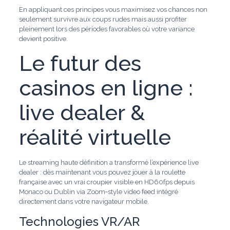
En appliquant ces principes vous maximisez vos chances non
seulement survivre aux coups rudes mais aussi profiter
pleinement lors des périodes favorables où votre variance
devient positive.
Le futur des
casinos en ligne :
live dealer &
réalité virtuelle
Le streaming haute définition a transformé l’expérience live
dealer : dès maintenant vous pouvez jouer à la roulette
française avec un vrai croupier visible en HD60fps depuis
Monaco ou Dublin via Zoom‑style video feed intégré
directement dans votre navigateur mobile.
Technologies VR/AR