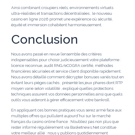
Ainsi combinant croupiers réels, environnements virtuels
ultra‑réalistes et transactions décentralisées , le nouveau
casino en ligne 2026 promet une expérience où sécurité,
équité et immersion cohabitent harmonieusement.
Conclusion
Nous avons passé en revue l’ensemble des critères
indispensables pour choisir judicieusement votre plateforme :
licence reconnue, audit RNG/eCOGRA certifié, méthodes
financières sécurisées et service client disponible rapidement.
Nous avons détaillé comment décrypter bonuses variés tout en
évitant leurs pièges cachés , présenté les jeux phares dont RTP
moyen varie selon volatilité , expliqué quelles protections
techniques assurent vos données personnelles ainsi que quels
outils vous aideront à gérer efficacement votre bankroll.
En appliquant ces bonnes pratiques vous serez armé face aux
multiples offres qui pullulent aujourd’hui sur le marché
français du casino online france . N’oubliez pas non plus que
rester informé régulièrement via Basketnews.Net constitue
votre meilleur allié : nous y publions quotidiennement