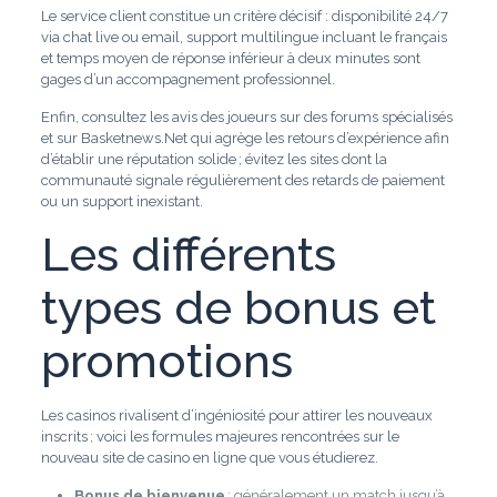
Le service client constitue un critère décisif : disponibilité 24/7
via chat live ou email, support multilingue incluant le français
et temps moyen de réponse inférieur à deux minutes sont
gages d’un accompagnement professionnel.
Enfin, consultez les avis des joueurs sur des forums spécialisés
et sur Basketnews.Net qui agrège les retours d’expérience afin
d’établir une réputation solide ; évitez les sites dont la
communauté signale régulièrement des retards de paiement
ou un support inexistant.
Les différents
types de bonus et
promotions
Les casinos rivalisent d’ingéniosité pour attirer les nouveaux
inscrits ; voici les formules majeures rencontrées sur le
nouveau site de casino en ligne que vous étudierez.
Bonus de bienvenue
: généralement un match jusqu’à