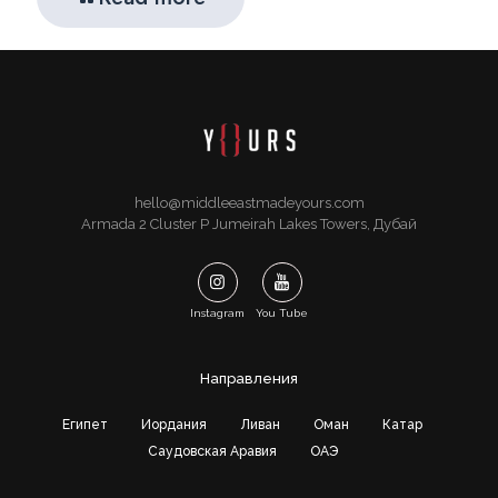
hello@middleeastmadeyours.com
Armada 2 Cluster P Jumeirah Lakes Towers, Дубай
Instagram
You Tube
Направления
Египет
Иордания
Ливан
Оман
Катар
Саудовская Аравия
ОАЭ