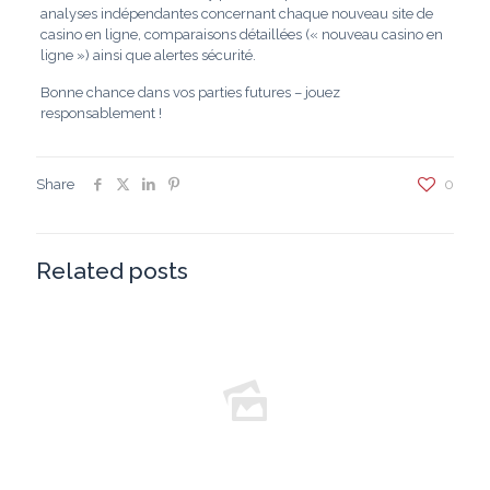
analyses indépendantes concernant chaque nouveau site de
casino en ligne, comparaisons détaillées (« nouveau casino en
ligne ») ainsi que alertes sécurité.
Bonne chance dans vos parties futures – jouez
responsablement !
Share
0
Related posts