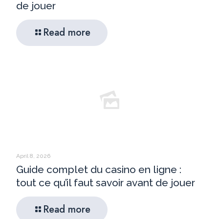
de jouer
Read more
April 8, 2026
Guide complet du casino en ligne :
tout ce qu’il faut savoir avant de jouer
Read more