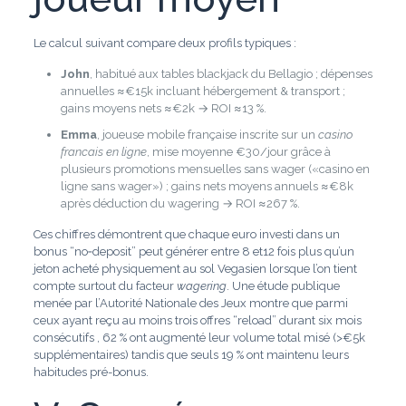
Le calcul suivant compare deux profils typiques :
John
, habitué aux tables blackjack du Bellagio ; dépenses
annuelles ≈€15k incluant hébergement & transport ;
gains moyens nets ≈€2k → ROI ≈13 %.
Emma
, joueuse mobile française inscrite sur un
casino
francais en ligne
, mise moyenne €30/jour grâce à
plusieurs promotions mensuelles sans wager («​casino en
ligne sans wager​») ; gains nets moyens annuels ≈€8k
après déduction du wagering → ROI ≈267 %.
Ces chiffres démontrent que chaque euro investi dans un
bonus “no‑deposit” peut générer entre 8 et12 fois plus qu’un
jeton acheté physiquement au sol Vegasien lorsque l’on tient
compte surtout du facteur
wagering
. Une étude publique
menée par l’Autorité Nationale des Jeux montre que parmi
ceux ayant reçu au moins trois offres “reload” durant six mois
consécutifs , 62 % ont augmenté leur volume total misé (>€5k
supplémentaires) tandis que seuls 19 % ont maintenu leurs
habitudes pré-bonus.