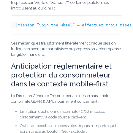
Inspirées par World of Warcraft™, certaines plateformes
introduisent aujourd’hui :
Mission “Spin the Wheel” – effectuez trois mises
Ces mécaniques transforment littéralement chaque session
ludique en aventure narrativisée où progression = récompense
tangible financière.
Anticipation réglementaire et
protection du consommateur
dans le contexte mobile‐first
La Direction Générale Trésor supervise désormais stricte
conformité GDPR & AML notamment concernant :
Limitation quotidienne maximale (€5k) imposée
directement via code source back-end.
Outils auto­exclusion accessibles depuis n’importe quel
écran grâce au bouton “Self‐Exclude”.