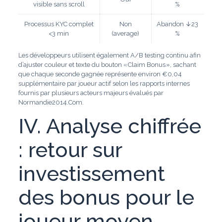
visible sans scroll
%
Processus KYC complet
Non
Abandon ↓23
<3 min
(average)
%
Les développeurs utilisent également A/B testing continu afin
d’ajuster couleur et texte du bouton « Claim Bonus », sachant
que chaque seconde gagnée représente environ €0,04
supplémentaire par joueur actif selon les rapports internes
fournis par plusieurs acteurs majeurs évalués par
Normandie2014.Com.
IV. Analyse chiffrée
: retour sur
investissement
des bonus pour le
joueur moyen