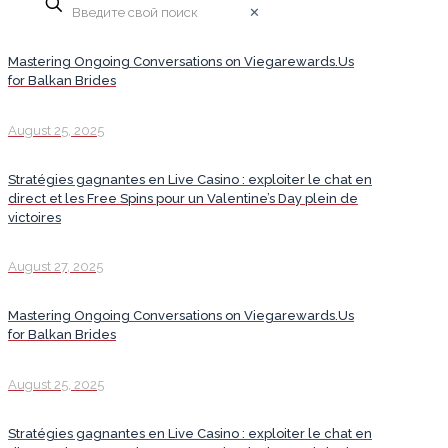
✕
Mastering Ongoing Conversations on Viegarewards.Us
for Balkan Brides
August 25, 2025
Stratégies gagnantes en Live Casino : exploiter le chat en
direct et les Free Spins pour un Valentine’s Day plein de
victoires
August 27, 2025
Mastering Ongoing Conversations on Viegarewards.Us
for Balkan Brides
August 25, 2025
Stratégies gagnantes en Live Casino : exploiter le chat en