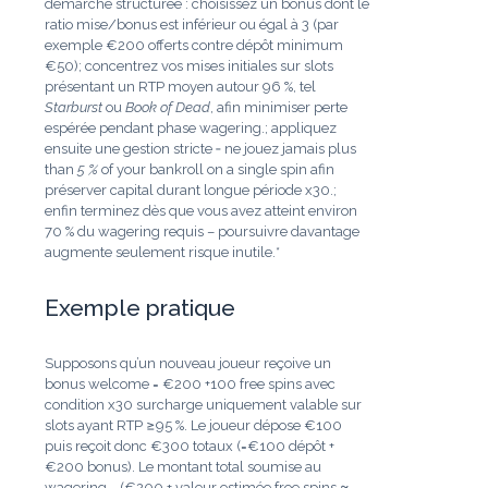
démarche structurée : choisissez un bonus dont le
ratio mise/bonus est inférieur ou égal à 3 (par
exemple €200 offerts contre dépôt minimum
€50); concentrez vos mises initiales sur slots
présentant un RTP moyen autour 96 %, tel
Starburst
ou
Book of Dead
, afin minimiser perte
espérée pendant phase wagering.; appliquez
ensuite une gestion stricte ‑ ne jouez jamais plus
than
5 %
of your bankroll on a single spin afin
préserver capital durant longue période x30.;
enfin terminez dès que vous avez atteint environ
70 % du wagering requis – poursuivre davantage
augmente seulement risque inutile.*
Exemple pratique
Supposons qu’un nouveau joueur reçoive un
bonus welcome = €200 +100 free spins avec
condition x30 surcharge uniquement valable sur
slots ayant RTP ≥95 %. Le joueur dépose €100
puis reçoit donc €300 totaux (=€100 dépôt +
€200 bonus). Le montant total soumise au
wagering = (€200 + valeur estimée free spins ≈