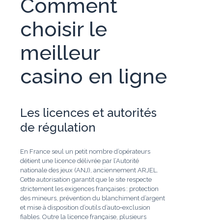
Comment
choisir le
meilleur
casino en ligne
Les licences et autorités
de régulation
En France seul un petit nombre d’opérateurs
détient une licence délivrée par l’Autorité
nationale des jeux (ANJ), anciennement ARJEL.
Cette autorisation garantit que le site respecte
strictement les exigences françaises : protection
des mineurs, prévention du blanchiment d’argent
et mise à disposition d’outils d’auto‑exclusion
fiables. Outre la licence française, plusieurs