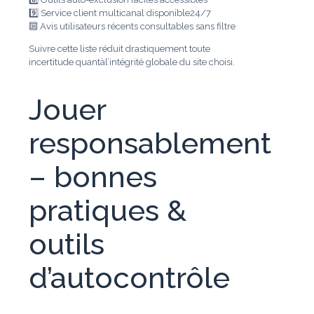
9️⃣ Service client multicanal disponible24/7
🔟 Avis utilisateurs récents consultables sans filtre
Suivre cette liste réduit drastiquement toute
incertitude quantàl’intégrité globale du site choisi.
Jouer
responsablement
– bonnes
pratiques &
outils
d’autocontrôle