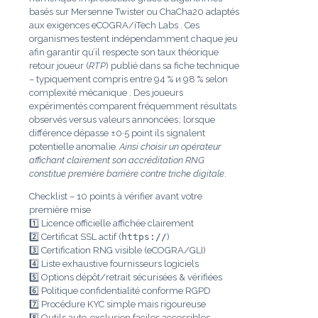
basés sur Mersenne Twister ou ChaCha20 adaptés
aux exigences eCOGRA/iTech Labs . Ces
organismes testent indépendamment chaque jeu
afin garantir qu’il respecte son taux théorique
retour joueur (
RTP
) publié dans sa fiche technique
– typiquement compris entre 94 % и 98 % selon
complexité mécanique . Des joueurs
expérimentés comparent fréquemment résultats
observés versus valeurs annoncées ; lorsque
différence dépasse ±0·5 point ils signalent
potentielle anomalie
. Ainsi choisir un opérateur
affichant clairement son accréditation RNG
constitue première barrière contre triche digitale
.
Checklist – 10 points à vérifier avant votre
première mise
1️⃣ Licence officielle affichée clairement
2️⃣ Certificat SSL actif (
https://
)
3️⃣ Certification RNG visible (eCOGRA/GLI)
4️⃣ Liste exhaustive fournisseurs logiciels
5️⃣ Options dépôt/retrait sécurisées & vérifiées
6️⃣ Politique confidentialité conforme RGPD
7️⃣ Procédure KYC simple mais rigoureuse
8️⃣ Outils auto-exclusion faciles accessibles