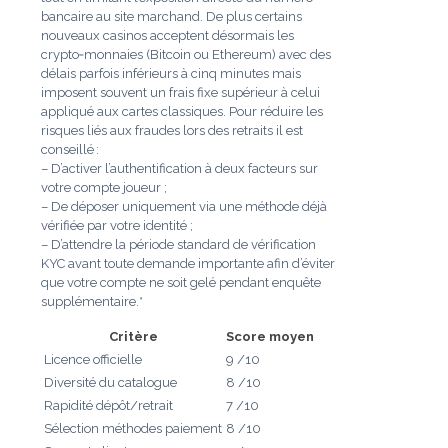
bancaire au site marchand. De plus certains
nouveaux casinos acceptent désormais les
crypto‑monnaies (Bitcoin ou Ethereum) avec des
délais parfois inférieurs à cinq minutes mais
imposent souvent un frais fixe supérieur à celui
appliqué aux cartes classiques. Pour réduire les
risques liés aux fraudes lors des retraits il est
conseillé :
– D’activer l’authentification à deux facteurs sur
votre compte joueur ;
– De déposer uniquement via une méthode déjà
vérifiée par votre identité ;
– D’attendre la période standard de vérification
KYC avant toute demande importante afin d’éviter
que votre compte ne soit gelé pendant enquête
supplémentaire.*
Critère
Score moyen
Licence officielle
9 /10
Diversité du catalogue
8 /10
Rapidité dépôt/retrait
7 /10
Sélection méthodes paiement
8 /10