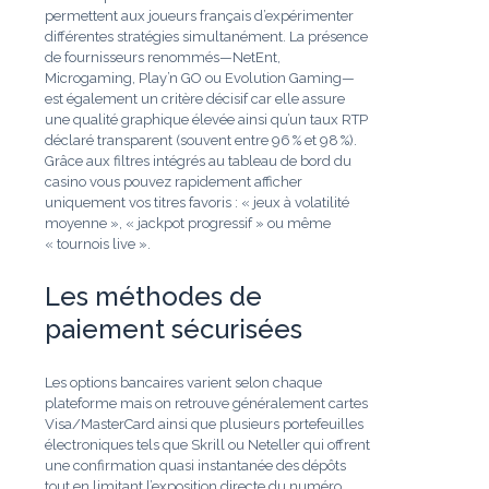
permettent aux joueurs français d’expérimenter
différentes stratégies simultanément. La présence
de fournisseurs renommés—NetEnt,
Microgaming, Play’n GO ou Evolution Gaming—
est également un critère décisif car elle assure
une qualité graphique élevée ainsi qu’un taux RTP
déclaré transparent (souvent entre 96 % et 98 %).
Grâce aux filtres intégrés au tableau de bord du
casino vous pouvez rapidement afficher
uniquement vos titres favoris : « jeux à volatilité
moyenne », « jackpot progressif » ou même
« tournois live ».
Les méthodes de
paiement sécurisées
Les options bancaires varient selon chaque
plateforme mais on retrouve généralement cartes
Visa/MasterCard ainsi que plusieurs portefeuilles
électroniques tels que Skrill ou Neteller qui offrent
une confirmation quasi instantanée des dépôts
tout en limitant l’exposition directe du numéro