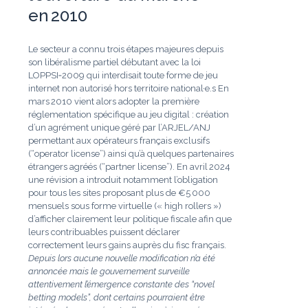
en 2010
Le secteur a connu trois étapes majeures depuis
son libéralisme partiel débutant avec la loi
LOPPSI‑2009 qui interdisait toute forme de jeu
internet non autorisé hors territoire national·e.s En
mars 2010 vient alors adopter la première
réglementation spécifique au jeu digital : création
d’un agrément unique géré par l’ARJEL/ANJ
permettant aux opérateurs français exclusifs
(“operator license”) ainsi qu’à quelques partenaires
étrangers agréés (“partner license”). En avril 2024
une révision a introduit notamment l’obligation
pour tous les sites proposant plus de €5 000
mensuels sous forme virtuelle (« high rollers »)
d’afficher clairement leur politique fiscale afin que
leurs contribuables puissent déclarer
correctement leurs gains auprès du fisc français.
Depuis lors aucune nouvelle modification n’a été
annoncée mais le gouvernement surveille
attentivement l’émergence constante des “novel
betting models”, dont certains pourraient être