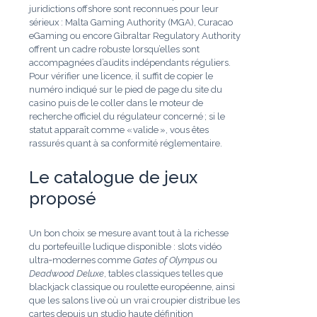
juridictions offshore sont reconnues pour leur
sérieux : Malta Gaming Authority (MGA), Curacao
eGaming ou encore Gibraltar Regulatory Authority
offrent un cadre robuste lorsqu’elles sont
accompagnées d’audits indépendants réguliers.
Pour vérifier une licence, il suffit de copier le
numéro indiqué sur le pied de page du site du
casino puis de le coller dans le moteur de
recherche officiel du régulateur concerné ; si le
statut apparaît comme « valide », vous êtes
rassurés quant à sa conformité réglementaire.
Le catalogue de jeux
proposé
Un bon choix se mesure avant tout à la richesse
du portefeuille ludique disponible : slots vidéo
ultra‑modernes comme
Gates of Olympus
ou
Deadwood Deluxe
, tables classiques telles que
blackjack classique ou roulette européenne, ainsi
que les salons live où un vrai croupier distribue les
cartes depuis un studio haute définition