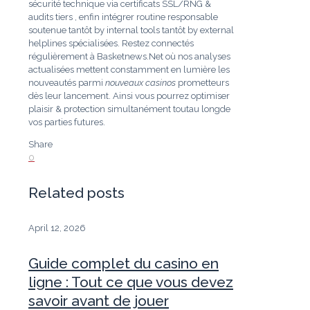
sécurité technique via certificats SSL/RNG &
audits tiers , enfin intégrer routine responsable
soutenue tantôt by internal tools tantôt by external
helplines spécialisées​. Restez connectés
régulièrement à Basketnews.Net où nos analyses
actualisées mettent constamment ​en lumière ​les
nouveautés parmi
nouveaux casinos
prometteurs
dès leur lancement.​ Ainsi vous pourrez optimiser
plaisir & protection simultanément toutau long​de
vos parties futures.​
Share
0
Related posts
April 12, 2026
Guide complet du casino en
ligne : Tout ce que vous devez
savoir avant de jouer