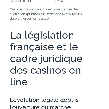
Support client
7 /10
Ces notes proviennent d’une moyenne tirée des
évaluations publiées sur
Basketnews.Net
au cours
du premier semestre 2026.
La législation
française et le
cadre juridique
des casinos en
line
L’évolution légale depuis
l’ouverture du marché