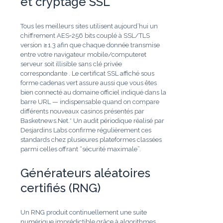
et cryptage SSL
Tous les meilleurs sites utilisent aujourd’hui un
chiffrement AES‑256 bits couplé à SSL/TLS
version ≥1​.3 afin que chaque donnée transmise
entre votre navigateur mobile/computeret
serveur soit illisible sans clé privée
correspondante . Le certificat SSL affiché sous
forme cadenas vert assure aussi que vous êtes
bien connecté au domaine officiel indiqué dans la
barre URL — indispensable quand on compare
différents nouveaux casinos présentés par
Basketnews.Net.* Un audit périodique réalisé par
Desjardins Labs confirme régulièrement ces
standards chez plusieures plateformes classées
parmi celles offrant “sécurité maximale”.
Générateurs aléatoires
certifiés (RNG)
Un RNG produit continuellement une suite
numérique imprédictible grâce à algorithmes