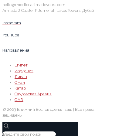
hello@middleeastmadeyours.com
Armada 2 Cluster P Jumeirah Lakes Towers, Дубай
Instagram
You Tube
Направления
Египет
Иордания
Ливан
Оман
Катар
Саудовская Аравия
ОАЭ
© 2023 Ближний Восток сделал ваш | Все права
защищены |