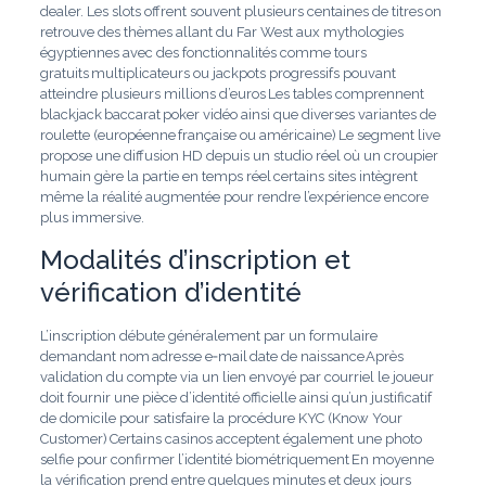
dealer. Les slots offrent souvent plusieurs centaines de titres on
retrouve des thèmes allant du Far West aux mythologies
égyptiennes avec des fonctionnalités comme tours
gratuits multiplicateurs ou jackpots progressifs pouvant
atteindre plusieurs millions d’euros Les tables comprennent
blackjack baccarat poker vidéo ainsi que diverses variantes de
roulette (européenne française ou américaine) Le segment live
propose une diffusion HD depuis un studio réel où un croupier
humain gère la partie en temps réel certains sites intègrent
même la réalité augmentée pour rendre l’expérience encore
plus immersive.
Modalités d’inscription et
vérification d’identité
L’inscription débute généralement par un formulaire
demandant nom adresse e‑mail date de naissance Après
validation du compte via un lien envoyé par courriel le joueur
doit fournir une pièce d’identité officielle ainsi qu’un justificatif
de domicile pour satisfaire la procédure KYC (Know Your
Customer) Certains casinos acceptent également une photo
selfie pour confirmer l’identité biométriquement En moyenne
la vérification prend entre quelques minutes et deux jours