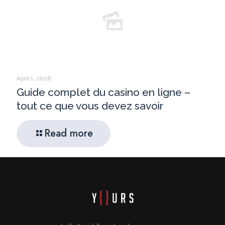
April 1, 2026
Guide complet du casino en ligne –
tout ce que vous devez savoir
Read more