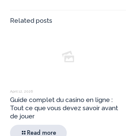
Related posts
April 12, 2026
Guide complet du casino en ligne :
Tout ce que vous devez savoir avant
de jouer
Read more