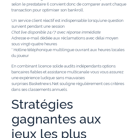
selon le prestataire Il convient donc de comparer avant chaque
transaction pour optimiser son bankroll.
Un service client réactif est indispensable lorsqu’une question
survient pendant une session
Chat live disponible 24/7 avec réponse immédiate
Adresse e‑mail dédiée aux réclamations avec délai moyen
sous vingt‑quatre heures
* Hotline téléphonique multilingue ouvrant aux heures locales
du joueur
En combinant licence solide audits indépendants options
bancaires fiables et assistance multicanale vous vous assurez
une expérience ludique sans mauvaises
surprises Basketnews.Net souligne régulièrement ces critères
dans ses classements annuels.
Stratégies
gagnantes aux
jeux les plus