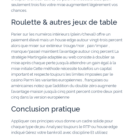
seulement trois fois votre mise augmentent légèrement vos
chances​.
Roulette & autres jeux de table
Parier sur les numéros intérieurs (plein/cheval) offre un
paiement élevé mais un house edge autour vingt‑trois percent
alors que miser sur extérieur (rouge/noir , pair/impair ,
manque/passe) maintient l’avantage autour cinq percent​ La
stratégie Martingale adaptée au web consiste à doubler sa
mise après chaque perte jusqu’à atteindre un gain égal à la
mise initiale​ Cette méthode nécessite toutefois un capital
important et respecte toujours les limites imposées par le
casino​ Parmi les variantes européennes , françaises ou
américaines notez que l’addition du double zéro augmente
l’avantage maison jusqu’à cinq point percent contre deux point
cinq dans la version européenne​
Conclusion pratique
Appliquer ces principes vous donne un cadre solide pour
chaque type de jeu​ Analysez toujours le RTP ou house edge
indiqué​ Gérez votre bankroll avec discipline​ Et utilisez