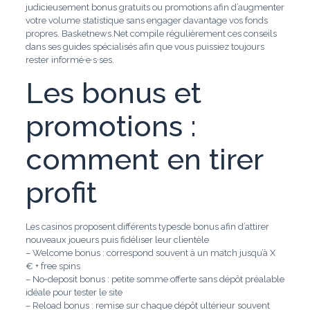
judicieusement bonus gratuits ou promotions afin d’augmenter
votre volume statistique sans engager davantage vos fonds
propres​. Basketnews.Net compile régulièrement ces conseils
dans ses guides spécialisés afin que vous puissiez toujours
rester informé·e·s·ses​.
Les bonus et
promotions :
comment en tirer
profit
Les casinos proposent différents typesde bonus afin d’attirer
nouveaux joueurs puis fidéliser leur clientèle​
– Welcome bonus : correspond souvent à un match jusqu’à X
€ + free spins
– No‑deposit bonus : petite somme offerte sans dépôt préalable
idéale pour tester le site
– Reload bonus : remise sur chaque dépôt ultérieur souvent