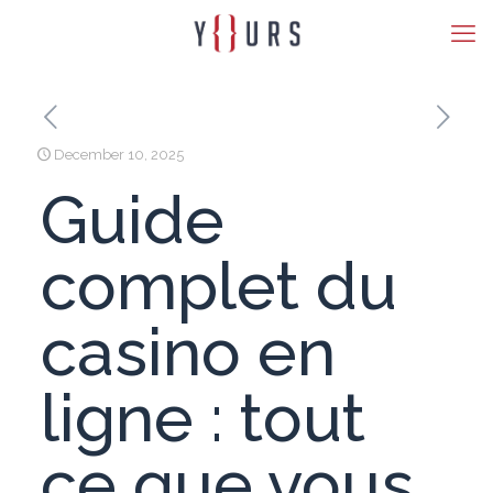
December 10, 2025
Guide
complet du
casino en
ligne : tout
ce que vous