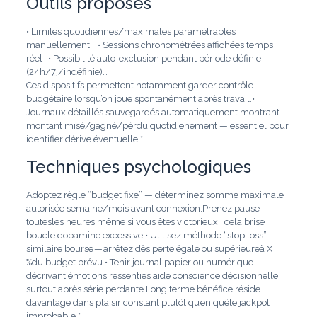
Outils proposés
• Limites quotidiennes/maximales paramétrables
manuellement • Sessions chronométrées affichées temps
réel • Possibilité auto-exclusion pendant période définie
(24h/7j/indéfinie)…
Ces dispositifs permettent notamment garder contrôle
budgétaire lorsqu’on joue spontanément après travail.•
Journaux détaillés sauvegardés automatiquement montrant
montant misé/gagné/pérdu quotidienement — essentiel pour
identifier dérive éventuelle.*
Techniques psychologiques
Adoptez règle “budget fixe” — déterminez somme maximale
autorisée semaine/mois avant connexion.Prenez pause
toutesles heures même si vous êtes victorieux ; cela brise
boucle dopamine excessive.• Utilisez méthode “stop loss”
similaire bourse — arrêtez dès perte égale ou supérieureà X
%du budget prévu.• Tenir journal papier ou numérique
décrivant émotions ressenties aide conscience décisionnelle
surtout après série perdante.Long terme bénéfice réside
davantage dans plaisir constant plutôt qu’en quête jackpot
improbable.*