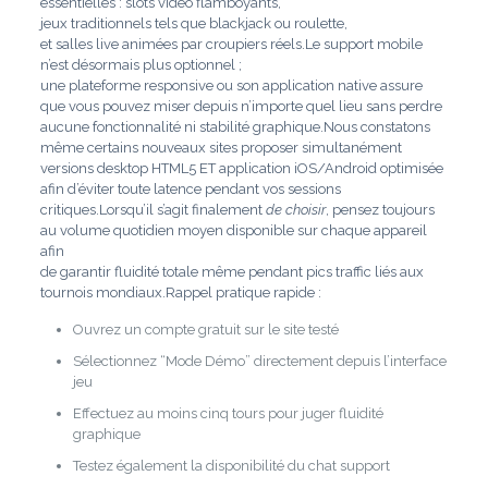
essentielles : slots vidéo flamboyants,
jeux traditionnels tels que blackjack ou roulette,
et salles live animées par croupiers réels.Le support mobile
n’est désormais plus optionnel ;
une plateforme responsive ou son application native assure
que vous pouvez miser depuis n’importe quel lieu sans perdre
aucune fonctionnalité ni stabilité graphique.Nous constatons
même certains nouveaux sites proposer simultanément
versions desktop HTML5 ET application iOS/Android optimisée
afin d’éviter toute latence pendant vos sessions
critiques.Lorsqu’il s’agit finalement
de choisir
, pensez toujours
au volume quotidien moyen disponible sur chaque appareil
afin
de garantir fluidité totale même pendant pics traffic liés aux
tournois mondiaux.Rappel pratique rapide :
Ouvrez un compte gratuit sur le site testé
Sélectionnez “Mode Démo” directement depuis l’interface
jeu
Effectuez au moins cinq tours pour juger fluidité
graphique
Testez également la disponibilité du chat support