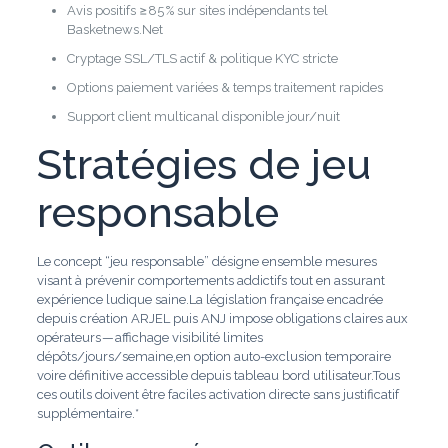
Avis positifs ≥85 % sur sites indépendants tel
Basketnews.Net
Cryptage SSL/TLS actif & politique KYC stricte
Options paiement variées & temps traitement rapides
Support client multicanal disponible jour/nuit
Stratégies de jeu
responsable
Le concept “jeu responsable” désigne ensemble mesures
visant à prévenir comportements addictifs tout en assurant
expérience ludique saine.La législation française encadrée
depuis création ARJEL puis ANJ impose obligations claires aux
opérateurs — affichage visibilité limites
dépôts/jours/semaine,en option auto-exclusion temporaire
voire définitive accessible depuis tableau bord utilisateur.Tous
ces outils doivent être faciles activation directe sans justificatif
supplémentaire.*