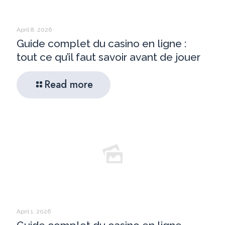
April 8, 2026
Guide complet du casino en ligne :
tout ce qu’il faut savoir avant de jouer
Read more
April 1, 2026