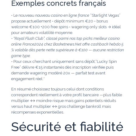
Exemples concrets français
• Le nouveau
nouveau casino en ligne france
“Starlight Vegas”
propose actuellement ‑ dépôt minimum €20 ‑ bonus
welcome €100 +200 free spins ‑ wagering only slots → idéal
pour amateurs volatilité moyenne.
• “Royal Flush Club”, classé parmi nos top picks meilleur casino
online France2024 chez Basketnews.Net offre cashback hebdo ‎5
%‎ valable dès perte nette supérieure à €100 — aucune restriction
game type.
• Pour ceux cherchant uniquement sans dépôt,“Lucky Spin
Free” délivre €15 instantanés dès inscription vérifiée puis
demande wagering modéré ‎20x‎ — parfait test avant
engagement réel.*
En résumé choisissez toujours celui dont conditions
correspondent réellement à votre profil bancaire —plus faible
multiplier ↔️ moindre risque mais gains potentiels réduits
versus haut multiplier ↔️ gros challenge bankroll mais
récompenses exponentielles.
Sécurité et fiabilité