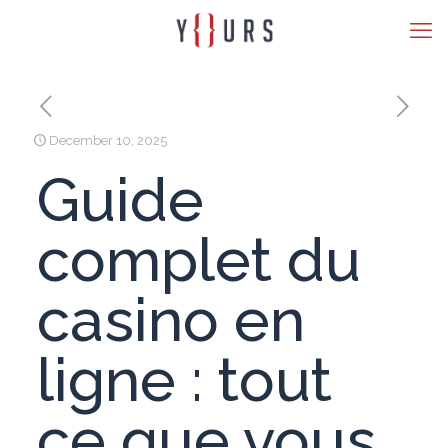
December 10, 2025
Guide
complet du
casino en
ligne : tout
ce que vous