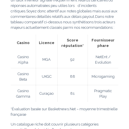
un taux inférieur signale fréquemment retards bancaires ou
réponses automatisées peu utiles lors d’incidents
critiques.Soyez donc attentif aux notes globales mais aussi aux
commentaires détaillés relatifs aux délais payout.Dans notre
tableau comparatif ci-dessous nous synthétisons trois acteurs
majeurs actuellement classés parmi nos recommandations :
Score
Fournisseur
Casino
Licence
réputation*
phare
Casino
NetEnt /
MGA
92
Alpha
Evolution
Casino
UKGC
88
Microgaming
Beta
Casino
Pragmatic
Curaçao
81
Gamma
Play
*Évaluation basée sur Basketnews.Net – moyenne trimestrielle
française
Un catalogue riche doit couvrir plusieurs catégories